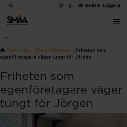
Hoppa till innehåll
Bli medlem
Logga in
Start
›
Mer
›
Våra medlemmar
›
Friheten som
egenföretagare väger tungt för Jörgen
Friheten som
egenföretagare väger
tungt för Jörgen