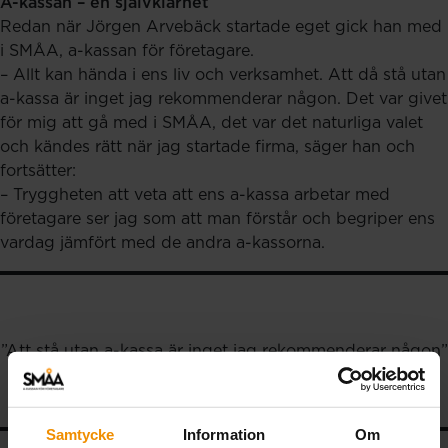
A-kassan – en självklarhet
Redan när Jörgen Arvebäck startade eget gick han med
i SMÅA, a-kassan för företagare.
– Allt kan hända i ens liv och verksamhet. Att då stå utan
a-kassa är inget jag rekommenderar någon. Det var givet
för mig att gå med i SMÅA, det var det naturliga valet
och kändes rätt när jag startade firma, säger han och
fortsätter:
– Tryggheten att veta att ens a-kassa arbetar med
företagare ser jag som att man förstår och begriper ens
vardag jämfört med de andra a-kassorna.
”Att stå utan a-kassa är inget jag rekommenderar någon”
Samtycke
Information
Om