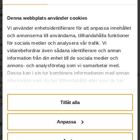
Jörgens argument varför en företagare ska gå med i
a-kassan
Denna webbplats använder cookies
1)
Allt kan hända i ens liv.
Helt plötsligt kan marknaden
Vi använder enhetsidentifierare för att anpassa innehållet
förändras som gör att man kanske måste byta inriktning
och annonserna till användarna, tillhandahålla funktioner
i sitt liv och i en sådan övergång är a-kassan en
för sociala medier och analysera vår trafik. Vi
ekonomisk trygghet.
vidarebefordrar även sådana identifierare och annan
2)
Av familjeskäl.
Skulle något hända som gör att man
information från din enhet till de sociala medier och
inte kan jobba utsätter man familjen för en ekonomisk
annons- och analysföretag som vi samarbetar med.
prövning som hade kunnat undvikas.
Dessa kan i sin tur kombinera informationen med annan
3) SMÅAs stilleståndsersättning som gör att man kan gå
information som du har tillhandahållit eller som de har
utan uppdrag/jobb en tid men ändå behålla företaget.
samlat in när du har använt deras tjänster.
Det var nog många företagare som under covidtiden
kunde använda sin a-kassa och samtidigt
rädda sitt
Tillåt alla
företag.
Anpassa
FAKTA Jörgen Arvebäck
Ålder: 52 år