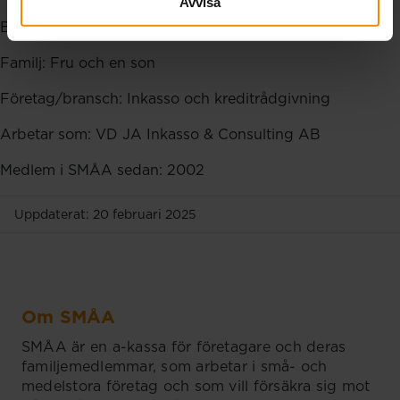
Avvisa
Bor: Centrala Gävle
Familj: Fru och en son
Företag/bransch: Inkasso och kreditrådgivning
Arbetar som: VD JA Inkasso & Consulting AB
Medlem i SMÅA sedan: 2002
Uppdaterat: 20 februari 2025
Om SMÅA
SMÅA är en a-kassa för företagare och deras
familjemedlemmar, som arbetar i små- och
medelstora företag och som vill försäkra sig mot