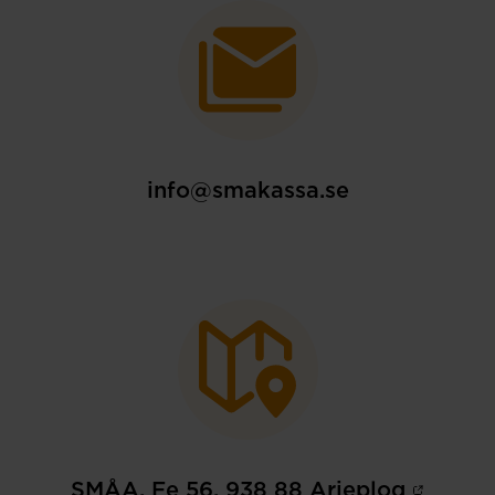
info@smakassa.se
SMÅA, Fe 56, 938 88 Arjeplog