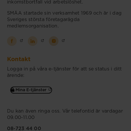
inkomstbortfall vid arbetslöshet.
SMÅA startade sin verksamhet 1969 och är i dag
Sveriges största företagarägda
medlemsorganisation.
Kontakt
Logga in på våra e-tjänster för att se status i ditt
ärende:
Mina E-tjänster
Du kan även ringa oss. Vår telefontid är vardagar
09.00-11.00
08-723 44 00