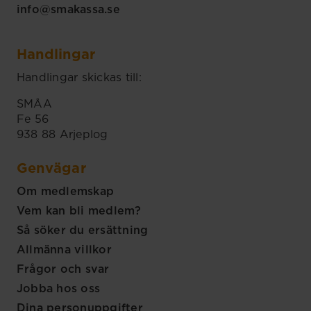
info@smakassa.se
Handlingar
Handlingar skickas till:
SMÅA
Fe 56
938 88 Arjeplog
Genvägar
Om medlemskap
Vem kan bli medlem?
Så söker du ersättning
Allmänna villkor
Frågor och svar
Jobba hos oss
Dina personuppgifter