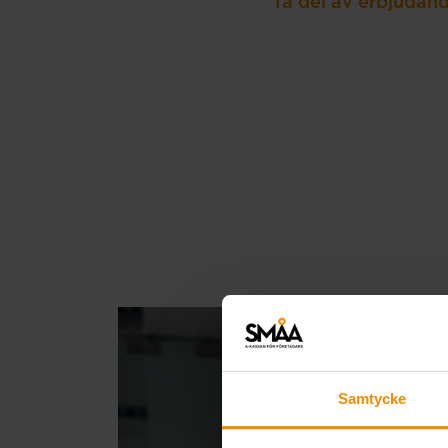
Ta del av erbjudand
Samtycke