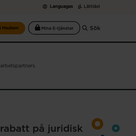
Languages
Lättläst
Sök
li Medlem
Mina E-tjänster
marbetspartners.
rabatt på juridisk