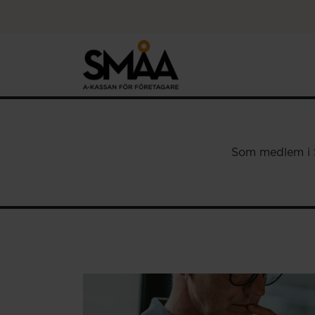
Hoppa till innehåll
Som medlem i SM