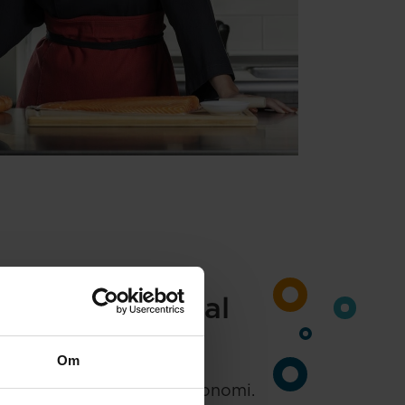
ostnad på digital
jänst
Om
ktigt att ha koll på sin ekonomi.