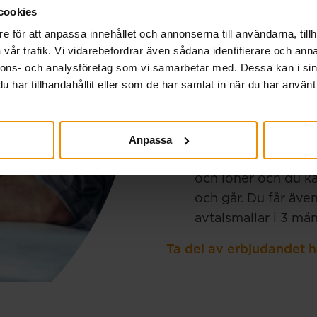
Känner du dig osäker?
cookies
du kontakta dem för v
e för att anpassa innehållet och annonserna till användarna, tillh
bjuds du på några förm
vår trafik. Vi vidarebefordrar även sådana identifierare och anna
nnons- och analysföretag som vi samarbetar med. Dessa kan i sin
Startkostnaden i As
har tillhandahållit eller som de har samlat in när du har använt 
för småföretagare (
30 minuters fri för
MyBusiness 6 månad
Anpassa
affärsplattform där
och löner och du ka
och går. Du får äve
avtalsmallar i 3 må
Ta del av erbjudandet h