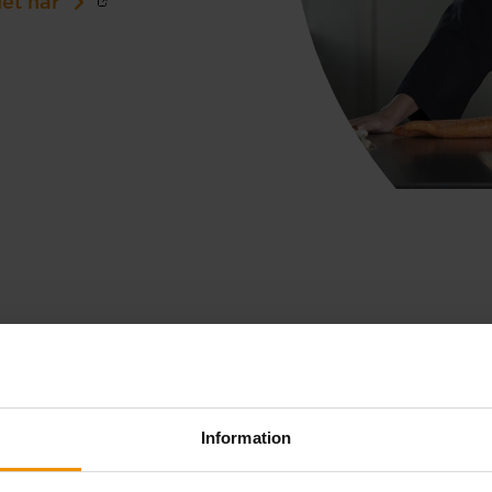
et här
Gratis startk
redovisningst
Information
Som företagare är det vi