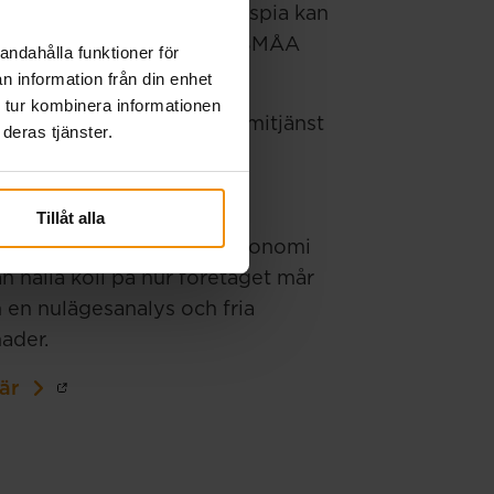
 Genom samarbetet med Aspia kan
ägledning. Som medlem i SMÅA
andahålla funktioner för
åner:
n information från din enhet
 tur kombinera informationen
pia Go – en digital ekonomitjänst
deras tjänster.
värde 1 950 kronor).
etagsrådgivning.
er kostnadsfritt. En
Tillåt alla
 du hanterar företagets ekonomi
n hålla koll på hur företaget mår
n en nulägesanalys och fria
nader.
är