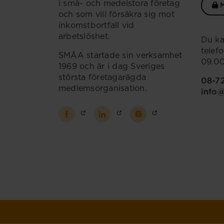
i små- och medelstora företag
M
och som vill försäkra sig mot
inkomstbortfall vid
arbetslöshet.
Du ka
telef
SMÅA startade sin verksamhet
09.00
1969 och är i dag Sveriges
största företagarägda
08-7
medlemsorganisation.
info