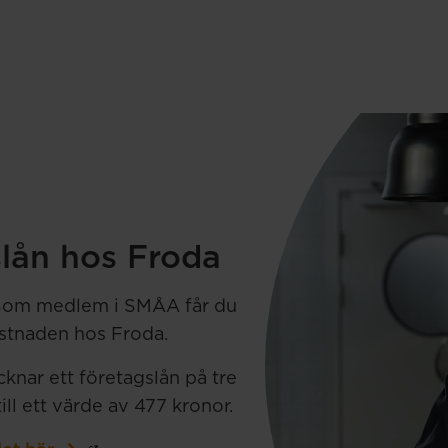
slån hos Froda
? Som medlem i SMÅA får du
ostnaden hos Froda.
nar ett företagslån på tre
l ett värde av 477 kronor.