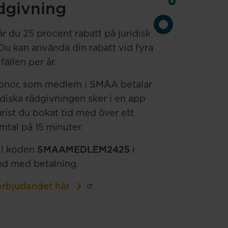
dgivning
du 25 procent rabatt på juridisk
 Du kan använda din rabatt vid fyra
llfällen per år.
kronor, som medlem i SMÅA betalar
idiska rådgivningen sker i en app
rist du bokat tid med över ett
tal på 15 minuter.
ill koden
SMAAMEDLEM2425
i
d med betalning.
erbjudandet här