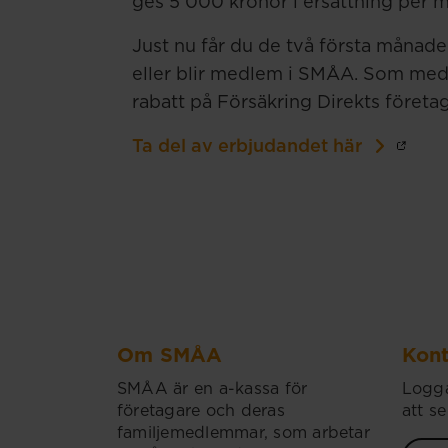
ges 5 000 kronor i ersättning per 
Just nu får du de två första månad
eller blir medlem i SMÅA. Som med
rabatt på Försäkring Direkts företa
Ta del av erbjudandet här
Om SMÅA
Kont
SMÅA är en a-kassa för
Logga
företagare och deras
att se
familjemedlemmar, som arbetar