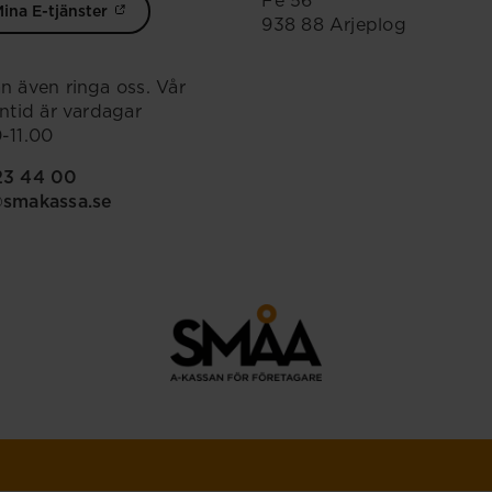
Fe 56
ina E-tjänster
938 88 Arjeplog
n även ringa oss. Vår
ontid är vardagar
-11.00
23 44 00
@smakassa.se