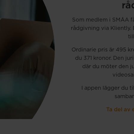
rå
Som medlem i SMÅA får 
rådgivning via Kliently.
ti
Ordinarie pris är 495 
du 371 kronor. Den jur
där du möter den ju
videosam
I appen lägger du t
samban
Ta del av 