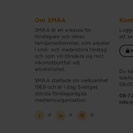
Om SMÅA
Kont
SMÅA är en a-kassa för
Logga
företagare och deras
att se
familjemedlemmar, som arbetar
i små- och medelstora företag
M
och som vill försäkra sig mot
inkomstbortfall vid
arbetslöshet.
Du ka
telef
SMÅA startade sin verksamhet
09.00
1969 och är i dag Sveriges
största företagarägda
08-7
medlemsorganisation.
info