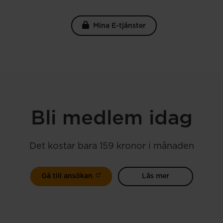
Mina E-tjänster
Bli medlem idag
Det kostar bara 159 kronor i månaden
Gå till ansökan
Läs mer