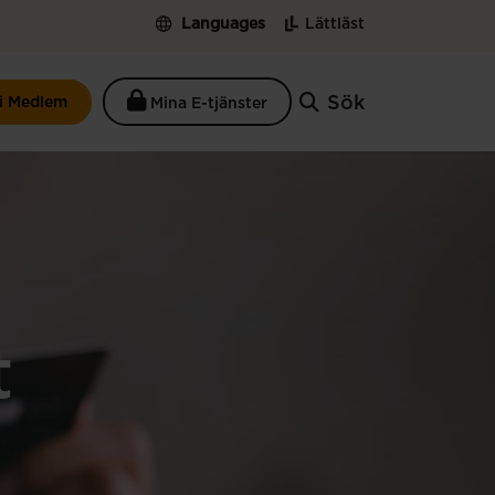
Languages
Lättläst
Sök
li Medlem
Mina E-tjänster
t