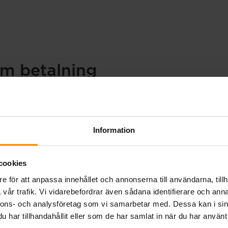
om betalning
ckar vi ut två
Information
se på en avgift som du
a oss. Kontakta oss om
cookies
er, eller om avgiften
 (om du har autogiro).
e för att anpassa innehållet och annonserna till användarna, tillh
vår trafik. Vi vidarebefordrar även sådana identifierare och anna
nnons- och analysföretag som vi samarbetar med. Dessa kan i sin
har tillhandahållit eller som de har samlat in när du har använt 