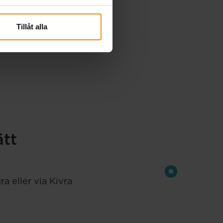
Tillåt alla
ätt
a eller via Kivra