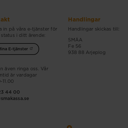
akt
Handlingar
 in på våra e-tjänster för
Handlingar skickas till:
 status i ditt ärende:
SMÅA
Fe 56
ina E-tjänster
938 88 Arjeplog
n även ringa oss. Vår
ontid är vardagar
-11.00
23 44 00
@smakassa.se