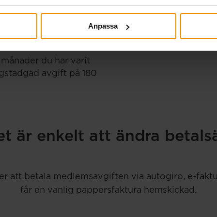
riskerar ditt
mskapet avslutas kan
Anpassa
blir arbetslös.
du en skuld till oss. Du
a månader du har varit
agstadgad avgift på 180
t är enkelt att ändra betals
er att betala medlemsavgiften via autogiro, e-faktur
får en vanlig pappersfaktura hemskickad.