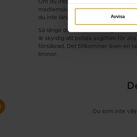
Om du inte betalar medlemsavgiften 
medlemskap att avslutas. Om medle
Avvisa
du inte längre söka ersättning om du 
Så länge du inte betalar avgiften har 
är skyldig att betala avgiften för all
försäkrad. Det tillkommer även en l
kronor.
De
Du som inte välj