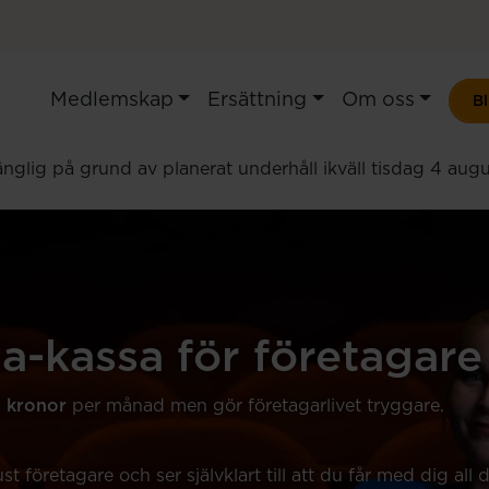
Medlemskap
Ersättning
Om oss
B
illgänglig på grund av planerat underhåll ikväll tisdag 4 a
 a-kassa
för företagare
9 kronor
per månad men gör företagarlivet tryggare.
st företagare och ser självklart till att du får med dig all 