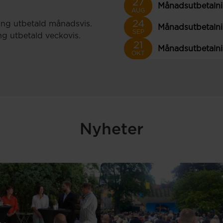
27
Månadsutbetaln
AUG
24
ng utbetald månadsvis.
Månadsutbetaln
SEP
ing utbetald veckovis.
21
Månadsutbetaln
OKT
Nyheter