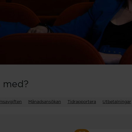
g med?
msavgiften
Månadsansökan
Tidrapportera
Utbetalningar