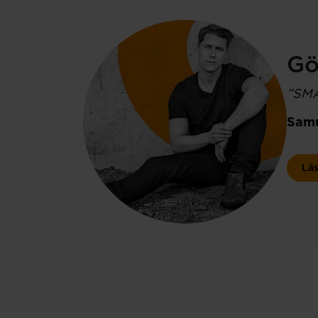
Gö
”SMÅ
Samu
Läs