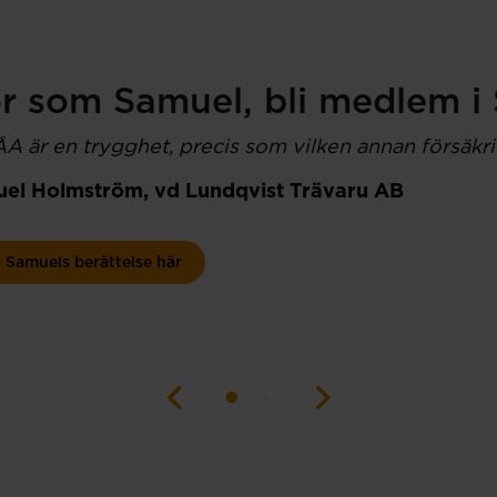
r som Samuel, bli medlem i
A är en trygghet, precis som vilken annan försäkri
el Holmström, vd Lundqvist Trävaru AB
 Samuels berättelse här