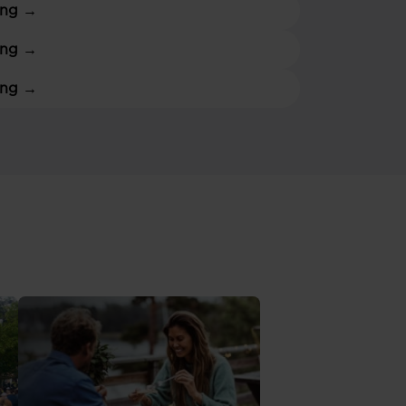
ing
→
ing
→
ing
→