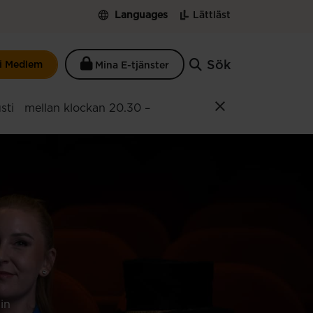
Languages
Lättläst
Sök
li Medlem
Mina E-tjänster
ugusti mellan klockan 20.30 –
din