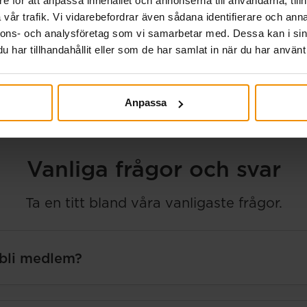
e för att anpassa innehållet och annonserna till användarna, tillh
vår trafik. Vi vidarebefordrar även sådana identifierare och anna
nnons- och analysföretag som vi samarbetar med. Dessa kan i sin
har tillhandahållit eller som de har samlat in när du har använt 
Bli medlem
Anpassa
Vanliga frågor och svar
Ta en titt bland våra vanligaste frågor.
 bli medlem?