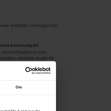
mar anställda i företaget kan
g med konkursskydd
en inkomstförsäkring med
nadens starkaste skydd för
ÅA får du flera förmåner via
Om
ners.