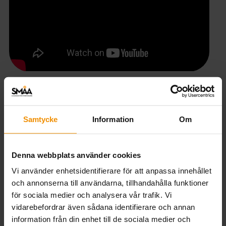
Samtycke
Information
Om
Senapsfabriken i Fränsta
Söderins senap har en lång historia i Ånge. För
Denna webbplats använder cookies
några år sedan tog Kim Hänninen över
Vi använder enhetsidentifierare för att anpassa innehållet
stafettpinnen tillsammans med två kompisar. I dag
och annonserna till användarna, tillhandahålla funktioner
driver han senapsfabriken i egen regi och
för sociala medier och analysera vår trafik. Vi
kombinerar den med sitt arbete på den lokala
vidarebefordrar även sådana identifierare och annan
macken. Målsättningen är dock att kunna arbeta
information från din enhet till de sociala medier och
heltid med senapsfabriken.