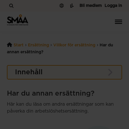
Hoppa till innehåll
Bli medlem
Logga in
›
›
›
Start
Ersättning
Villkor för ersättning
Har du
annan ersättning?
Innehåll
Har du annan ersättning?
Här kan du läsa om andra ersättningar som kan
påverka din arbetslöshetsersättning.