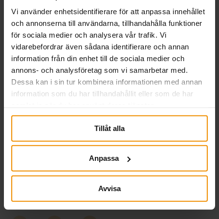
Läs mer om jämställd inkomst här
Vi använder enhetsidentifierare för att anpassa innehållet
och annonserna till användarna, tillhandahålla funktioner
för sociala medier och analysera vår trafik. Vi
vidarebefordrar även sådana identifierare och annan
information från din enhet till de sociala medier och
annons- och analysföretag som vi samarbetar med.
Dessa kan i sin tur kombinera informationen med annan
information som du har tillhandahållit eller som de har
samlat in när du har använt deras tjänster.
Om SMÅA
SMÅA är en a-kassa för företagare och deras
Tillåt alla
familjemedlemmar, som arbetar i små- och
medelstora företag och som vill försäkra sig mot
Anpassa
inkomstbortfall vid arbetslöshet.
SMÅA startade sin verksamhet 1969 och är i dag
Sveriges största företagarägda
Avvisa
medlemsorganisation.