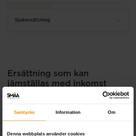
Sjukersättning
Ersättning som kan
jämställas med inkomst
Ersättning från socialförsäkringar kan i vissa fall
jämställas med inkomst från arbete och ingår då i
inkomstvillkoret och i beräkningen av din
Samtycke
Information
Om
arbetslöshetsersättning. Sådan ersättning kallas för
jämställd inkomst.
Denna webbplats använder cookies