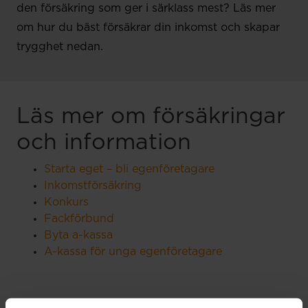
den försäkring som ger i särklass mest? Läs mer
om hur du bäst försäkrar din inkomst och skapar
trygghet nedan.
Läs mer om försäkringar
och information
Starta eget – bli egenföretagare
Inkomstförsäkring
Konkurs
Fackförbund
Byta a-kassa
A-kassa för unga egenföretagare