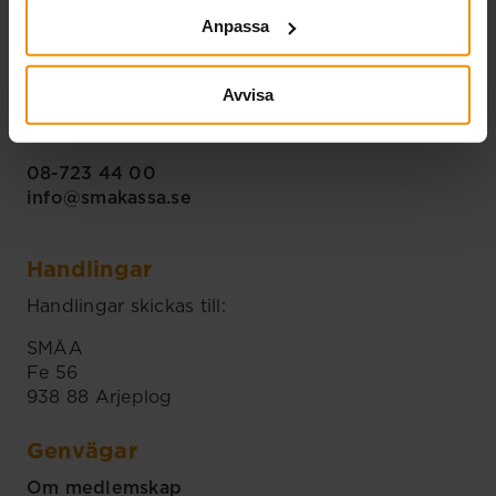
Anpassa
Mina E-tjänster
Avvisa
Du kan även ringa oss. Vår telefontid är vardagar
09.00-11.00
08-723 44 00
info@smakassa.se
Handlingar
Handlingar skickas till:
SMÅA
Fe 56
938 88 Arjeplog
Genvägar
Om medlemskap