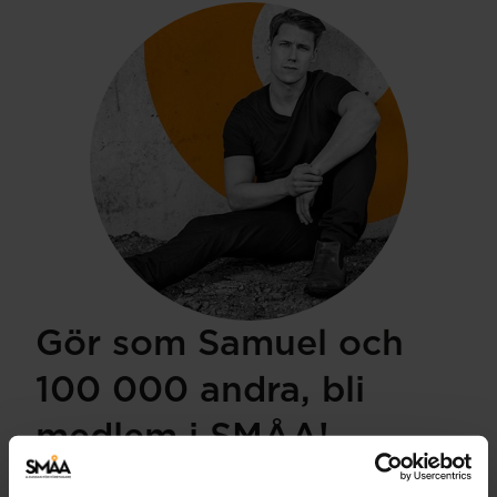
Gör som Samuel och
100 000 andra, bli
medlem i SMÅA!
”SMÅA är en trygghet, precis som vilken