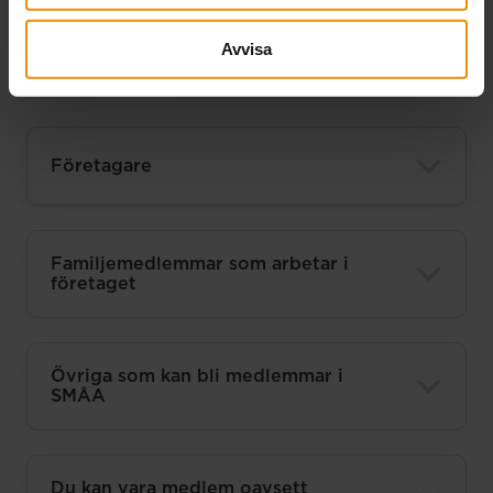
företagare från alla branscher och du
Avvisa
kan vara medlem i SMÅA oavsett vilket
sorts bolag du har.
Företagare
Familjemedlemmar som arbetar i
företaget
Övriga som kan bli medlemmar i
SMÅA
Du kan vara medlem oavsett