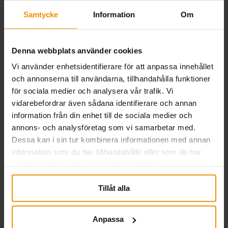
annan försäkring som helst.”
Samtycke
Information
Om
Samuel Holmström, vd Lundqvist Trävaru
AB
Denna webbplats använder cookies
Vi använder enhetsidentifierare för att anpassa innehållet
och annonserna till användarna, tillhandahålla funktioner
för sociala medier och analysera vår trafik. Vi
vidarebefordrar även sådana identifierare och annan
Vem kan bli medlem?
information från din enhet till de sociala medier och
annons- och analysföretag som vi samarbetar med.
SMÅA är en arbetslöshetskassa för
Dessa kan i sin tur kombinera informationen med annan
företagare, företagares make eller maka
information som du har tillhandahållit eller som de har
och övriga familjemedlemmar som
samlat in när du har använt deras tjänster.
arbetar inom små och medelstora
Tillåt alla
företag verksamma i Sverige. Till små
och medelstora företag räknas företag
Anpassa
med 0-249 anställda. Vi försäkrar