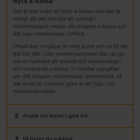
Byta a-kassa
Det är inte svårt att byta a-kassa men det är
viktigt att det inte blir ett avbrott i
medlemskapet mellan din tidigare a-kassa och
ditt nya medlemskap i SMÅA.
Oftast kan vi hjälpa till med bytet och se till att
det blir rätt. I din medlemsansökan kan du ge
oss en fullmakt att avsluta ditt medlemskap i
din nuvarande a-kassa. Vi hämtar uppgifter
om ditt tidigare medlemskap elektroniskt, så
det enda du behöver göra är att fylla i din
medlemsansökan.
Flik
:
2
Ansök om bytet i god tid
Flik
:
3
Så byter du a-kassa