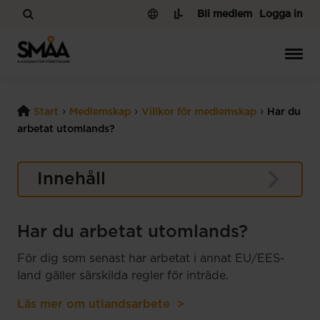
Hoppa till innehåll
Bli medlem
Logga in
›
›
›
Start
Medlemskap
Villkor för medlemskap
Har du
arbetat utomlands?
Innehåll
Har du arbetat utomlands?
För dig som senast har arbetat i annat EU/EES-
land gäller särskilda regler för inträde.
Läs mer om utlandsarbete >