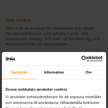
Om SMÅA
SMÅA är en a-kassa för företagare och deras
familjemedlemmar, som arbetar i små- och
medelstora företag och som vill försäkra sig mot
inkomstbortfall vid arbetslöshet.
SMÅA startade sin verksamhet 1969 och är i dag
Sveriges största företagarägda
medlemsorganisation.
Samtycke
Information
Om
Denna webbplats använder cookies
Kontakt
Vi använder enhetsidentifierare för att anpassa innehållet
Logga in på våra e-tjänster för att se status i ditt
och annonserna till användarna, tillhandahålla funktioner
ärende: