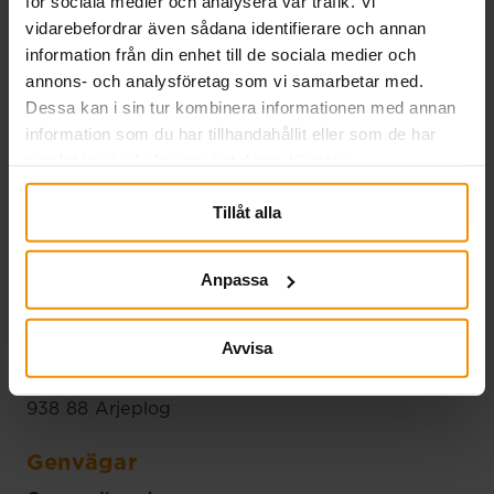
för sociala medier och analysera vår trafik. Vi
vidarebefordrar även sådana identifierare och annan
Mina E-tjänster
information från din enhet till de sociala medier och
annons- och analysföretag som vi samarbetar med.
Dessa kan i sin tur kombinera informationen med annan
Du kan även ringa oss. Vår telefontid är vardagar
information som du har tillhandahållit eller som de har
09.00-11.00
samlat in när du har använt deras tjänster.
08-723 44 00
info@smakassa.se
Tillåt alla
Anpassa
Handlingar
Handlingar skickas till:
Avvisa
SMÅA
Fe 56
938 88 Arjeplog
Genvägar