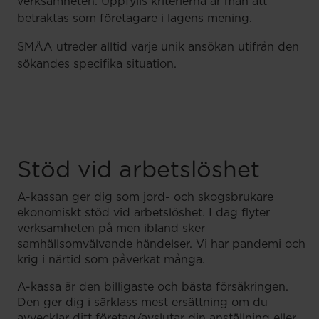
verksamheten. Uppfylls kriterierna är man att
betraktas som företagare i lagens mening.
SMÅA utreder alltid varje unik ansökan utifrån den
sökandes specifika situation.
Stöd vid arbetslöshet
A-kassan ger dig som jord- och skogsbrukare
ekonomiskt stöd vid arbetslöshet. I dag flyter
verksamheten på men ibland sker
samhällsomvälvande händelser. Vi har pandemi och
krig i närtid som påverkat många.
A-kassa är den billigaste och bästa försäkringen.
Den ger dig i särklass mest ersättning om du
avvecklar ditt företag/avslutar din anställning eller