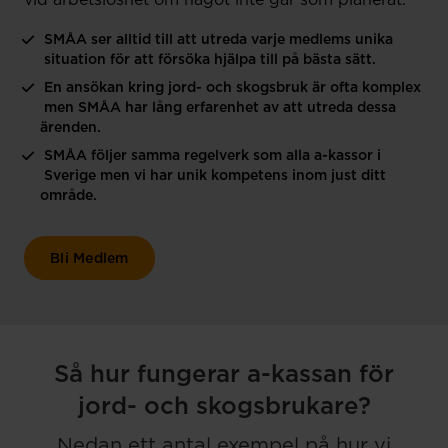
vid arbetslöshet om något inte går som planerat.
SMÅA ser alltid till att utreda varje medlems unika
situation för att försöka hjälpa till på bästa sätt.
En ansökan kring jord- och skogsbruk är ofta komplex
men SMÅA har lång erfarenhet av att utreda dessa
ärenden.
SMÅA följer samma regelverk som alla a-kassor i
Sverige men vi har unik kompetens inom just ditt
område.
Bli Medlem
Så hur fungerar a-kassan för
jord- och skogsbrukare?
Nedan ett antal exempel på hur vi