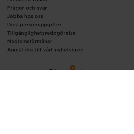
Frågor och svar
Jobba hos oss
Dina personuppgifter
Tillgänglighetsredogörelse
Medlemsförmåner
Anmäl dig till vårt nyhetsbrev