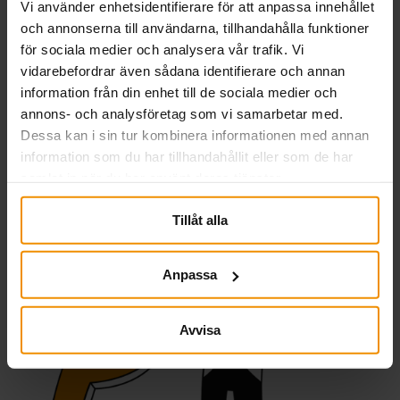
Vi använder enhetsidentifierare för att anpassa innehållet
Du som är jord- och skogsbruksföretagare kan gå
och annonserna till användarna, tillhandahålla funktioner
med i SMÅA. Har du familjemedlemmar som är
för sociala medier och analysera vår trafik. Vi
anställda i din verksamhet har även de möjlighet att
bli medlemmar och få samma trygghet som dig.
vidarebefordrar även sådana identifierare och annan
information från din enhet till de sociala medier och
annons- och analysföretag som vi samarbetar med.
Dessa kan i sin tur kombinera informationen med annan
information som du har tillhandahållit eller som de har
samlat in när du har använt deras tjänster.
Tillåt alla
Anpassa
Avvisa