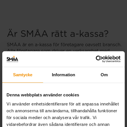
Är SMÅA rätt a-kassa?
SMÅA är en a-kassa för företagare oavsett bransch.
Alla företagare som driver en verksamhet med
mellan 0-249 anställda är välkomna att bli
medlemmar i SMÅA.
Det innebär du som butiks- eller caféägare kan gå
Samtycke
Information
Om
med i SMÅA. Om dina familjemedlemmar är
anställda i ditt företag kan de också bli medlem.
Denna webbplats använder cookies
Vi använder enhetsidentifierare för att anpassa innehållet
och annonserna till användarna, tillhandahålla funktioner
Vanliga frågor om a-kassa för
för sociala medier och analysera vår trafik. Vi
vidarebefordrar även sådana identifierare och annan
café- och butiksägare