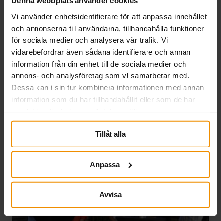
Denna webbplats använder cookies
20 juli, 2026
Vi använder enhetsidentifierare för att anpassa innehållet
På grund av en teknisk störning i a-kassornas
och annonserna till användarna, tillhandahålla funktioner
gemensamma system genomförs en extra
för sociala medier och analysera vår trafik. Vi
utbetalning den 27 juli. Den ordinarie
vidarebefordrar även sådana identifierare och annan
utbetalningen på torsdag sker som vanligt för alla
information från din enhet till de sociala medier och
tidrapporter och månadsansökningar som har
annons- och analysföretag som vi samarbetar med.
registrerats för utbetalning senast 20 juli. Har din
Dessa kan i sin tur kombinera informationen med annan
tidrapport eller…
information som du har tillhandahållit eller som de har
Läs mer
samlat in när du har använt deras tjänster.
Tillåt alla
Anpassa
Avvisa