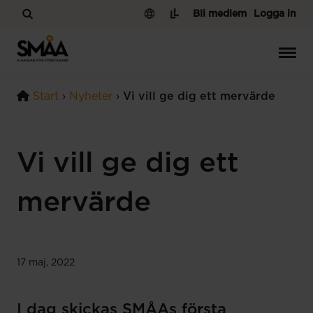
Hoppa till innehåll
Bli medlem
Logga in
Start
›
Nyheter
›
Vi vill ge dig ett mervärde
Vi vill ge dig ett
mervärde
17 maj, 2022
I dag skickas SMÅAs första