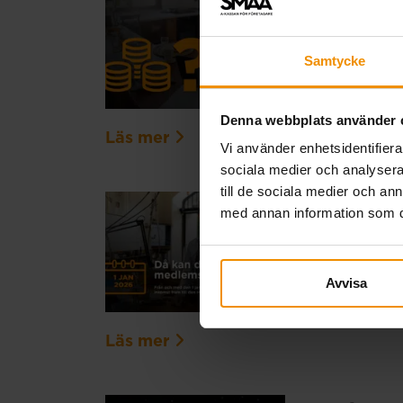
Så enkel
18 december, 2025
Samtycke
Ett inkomstvillko
motsvarar endast
Denna webbplats använder 
Läs mer
Vi använder enhetsidentifierar
sociala medier och analysera 
till de sociala medier och a
Åldersg
med annan information som du 
15 december, 2025
Efter årsskiftet 
Avvisa
67 år.
Läs mer