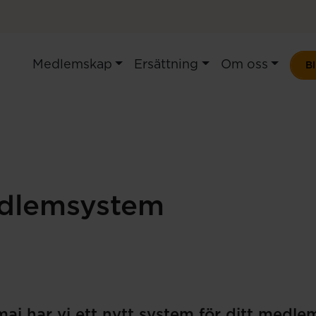
Medlemskap
Ersättning
Om oss
B
dlemsystem
aj har vi ett nytt system för ditt medle