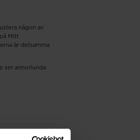
justera någon av
på Mitt
nerna är detsamma
p ser annorlunda