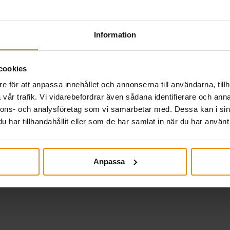
t uppfyller du inkomstvillko
Information
r för att kunna få ersättning från a-kassan kan låta tufft
 en fjärdedel av medellönen i Sverige: 120 000 kronor i å
cookies
e för att anpassa innehållet och annonserna till användarna, tillh
vår trafik. Vi vidarebefordrar även sådana identifierare och anna
nnons- och analysföretag som vi samarbetar med. Dessa kan i sin
ränsen för a-kassa höjs
har tillhandahållit eller som de har samlat in när du har använt 
höjs åldersgränsen för a-kassa. Då kan du försäkra din inko
Anpassa