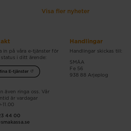
Visa fler nyheter
akt
Handlingar
 in på våra e-tjänster för
Handlingar skickas till:
 status i ditt ärende:
SMÅA
Fe 56
ina E-tjänster
938 88 Arjeplog
n även ringa oss. Vår
ontid är vardagar
-11.00
23 44 00
@smakassa.se