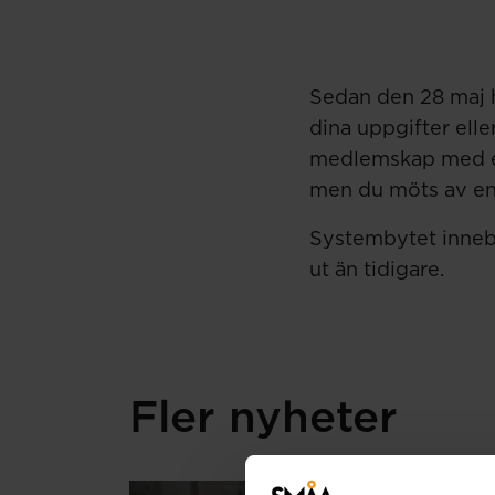
Sedan den 28 maj h
dina uppgifter elle
medlemskap med e-
men du möts av en
Systembytet inneb
ut än tidigare.
Fler nyheter