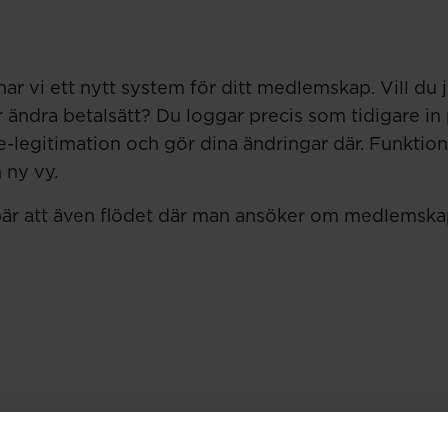
ar vi ett nytt system för ditt medlemskap. Vill du 
r ändra betalsätt? Du loggar precis som tidigare in 
legitimation och gör dina ändringar där. Funktio
 ny vy.
är att även flödet där man ansöker om medlemska