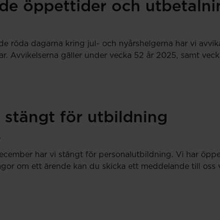
de öppettider och utbetaln
e röda dagarna kring jul- och nyårshelgerna har vi avvi
r. Avvikelserna gäller under vecka 52 år 2025, samt vec
r stängt för utbildning
5
cember har vi stängt för personalutbildning. Vi har öpp
ågor om ett ärende kan du skicka ett meddelande till oss