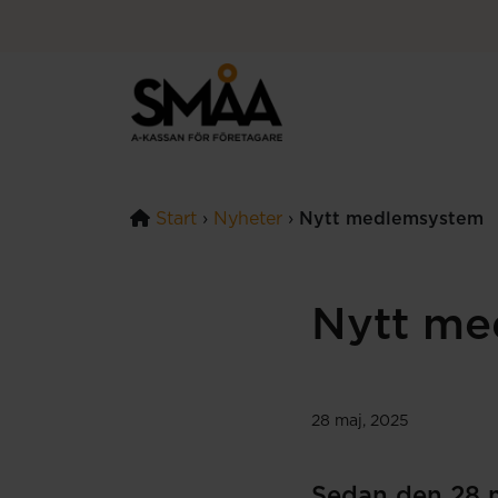
Hoppa till innehåll
Start
›
Nyheter
›
Nytt medlemsystem
Nytt me
28 maj, 2025
Sedan den 28 m