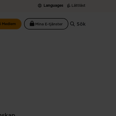
Languages
Lättläst
Sök
li Medlem
Mina E-tjänster
mskap.