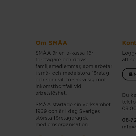
Om SMÅA
Kont
SMÅA är en a-kassa för
Logga
företagare och deras
att se
familjemedlemmar, som arbetar
i små- och medelstora företag
M
och som vill försäkra sig mot
inkomstbortfall vid
arbetslöshet.
Du ka
telef
SMÅA startade sin verksamhet
09.00
1969 och är i dag Sveriges
största företagarägda
08-7
medlemsorganisation.
info