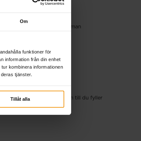
ret
Om
 men för att förenkla det – summan
rsinkomst.
andahålla funktioner för
n information från din enhet
 tur kombinera informationen
deras tjänster.
mst och söka ersättning fram till du fyller
Tillåt alla