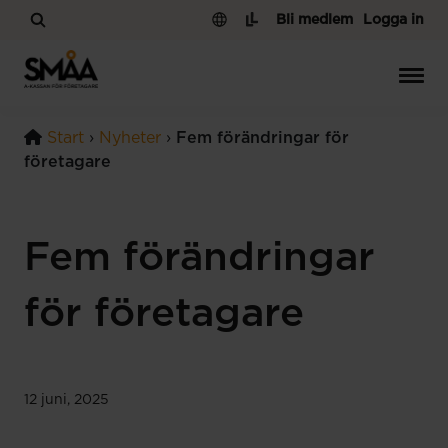
Hoppa till innehåll
Bli medlem
Logga in
Start
›
Nyheter
›
Fem förändringar för
företagare
Fem förändringar
för företagare
12 juni, 2025