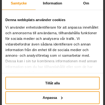
fortsätta arbeta i sitt företag om det kan bli
Samtycke
Information
Om
en godkänd bisyssla, eller ett godkänt
deltidsföretag enligt 17/10-regeln. De
Denna webbplats använder cookies
reglerna upphör den 1 oktober 2025.
Vi använder enhetsidentifierare för att anpassa innehållet
5. Inte längre möjligt att
och annonserna till användarna, tillhandahålla funktioner
för sociala medier och analysera vår trafik. Vi
få ersättning utan
vidarebefordrar även sådana identifierare och annan
information från din enhet till de sociala medier och
inkomst
annons- och analysföretag som vi samarbetar med.
Dessa kan i sin tur kombinera informationen med annan
SMÅA har tidigare skrivit om att det blir
information som du har tillhandahållit eller som de har
extra viktigt att ta ut lön när den nya
samlat in när du har använt deras tjänster.
försäkringen träder i kraft. Eftersom
arbetsvillkoret ersätts av ett inkomstvillkor
Tillåt alla
och ersättningen helt baseras på inkomster.
Anpassa
Söker du a-kassa i dag kan du ha rätt till det
lägsta ersättningsbeloppet på 510 kronor per