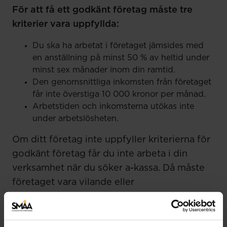
För att få ett godkänt företag måste tre
kriterier vara uppfyllda:
Du ska ha arbetat i företaget jämsides med
en anställning på minst 50 % av heltid under
minst sex månader inom din ramtid.
Den genomsnittliga inkomsten från företaget
får inte överstiga 10 000 kronor per månad.
Arbetstiden och inkomsterna utökas inte
under arbetslösheten.
Om ditt företag inte uppfyller kriterierna för
godkänt företag får du inte arbeta i din
verksamhet när du söker a-kassa. Då måste
företaget vara vilande eller
avvecklat/avyttrat.
I den nuvarande försäkringen kan man