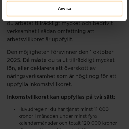
dag, även om du haft lite eller ingen inkomst
Avvisa
i ditt företag. Du kan få ersättning så länge
du arbetat tillräckligt mycket och bedrivit
verksamhet i sådan omfattning att
arbetsvillkoret är uppfyllt.
Den möjligheten försvinner den 1 oktober
2025. Då måste du ta ut tillräckligt mycket
lön, eller deklarera ett överskott av
näringsverksamhet som är högt nog för att
uppfylla inkomstvillkoret.
Inkomstvillkoret kan uppfyllas på två sätt:
Huvudregeln: du har tjänat minst 11 000
kronor i månaden under minst fyra
kalendermånader och totalt 120 000 kronor