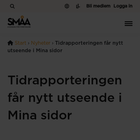
Hoppa till innehåll
Bli medlem
Logga in
Start
›
Nyheter
›
Tidrapporteringen får nytt
utseende i Mina sidor
Tidrapporteringen
får nytt utseende i
Mina sidor