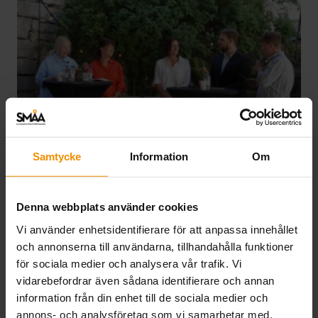
Samtycke
Information
Om
SMÅA i Almedalen 2026
03 juli, 2026
Denna webbplats använder cookies
Vi använder enhetsidentifierare för att anpassa innehållet
SMÅA deltog i Almedalsveckan för att lyfta
och annonserna till användarna, tillhandahålla funktioner
företagarnas villkor, knyta nya kontakter och stärka
för sociala medier och analysera vår trafik. Vi
samarbeten. Veckan präglades av samtal om
vidarebefordrar även sådana identifierare och annan
entreprenörskap och arbetsmarknadsfrågor och
information från din enhet till de sociala medier och
resulterade i flera värdefulla relationer.
annons- och analysföretag som vi samarbetar med.
Läs mer