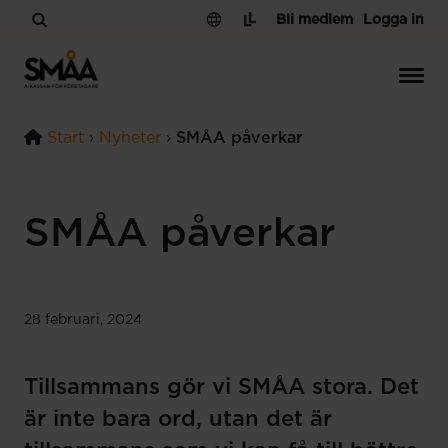
Hoppa till innehåll
Bli medlem
Logga in
Start
›
Nyheter
›
SMÅA påverkar
SMÅA påverkar
28 februari, 2024
Tillsammans gör vi SMÅA stora. Det
är inte bara ord, utan det är