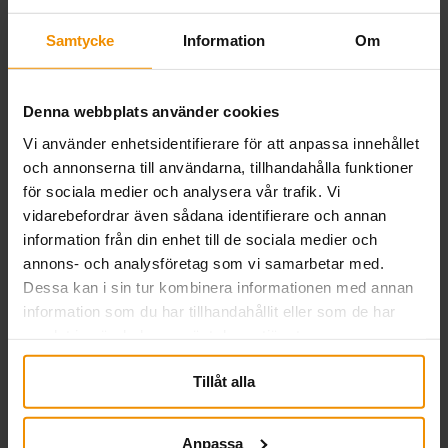
samarbeten. Veckan präglades av samtal om
entreprenörskap och arbetsmarknadsfrågor och
Samtycke
Information
Om
resulterade i flera värdefulla relationer.
Läs mer
Denna webbplats använder cookies
Vi använder enhetsidentifierare för att anpassa innehållet
och annonserna till användarna, tillhandahålla funktioner
för sociala medier och analysera vår trafik. Vi
vidarebefordrar även sådana identifierare och annan
information från din enhet till de sociala medier och
annons- och analysföretag som vi samarbetar med.
Dessa kan i sin tur kombinera informationen med annan
information som du har tillhandahållit eller som de har
samlat in när du har använt deras tjänster.
Tillåt alla
Så driver SMÅA dina
frågor – medlemslöftet i
Anpassa