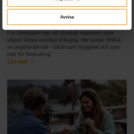
praktiken
Avvisa
17 juni, 2026
För företagare kan ett otydligt regelverk göra
vägen vidare onödigt krånglig. Här spelar SMÅA
en avgörande roll – både som trygghet och som
röst för förändring.
Läs mer