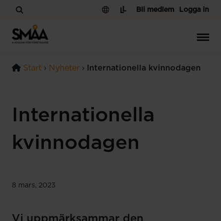
Hoppa till innehåll
Bli medlem
Logga in
Start
›
Nyheter
›
Internationella kvinnodagen
Internationella
kvinnodagen
8 mars, 2023
Vi uppmärksammar den