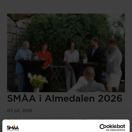
SMÅA i Almedalen 2026
03 juli, 2026
SMÅA deltog i Almedalsveckan för att lyfta
företagarnas villkor, knyta nya kontakter och stärka