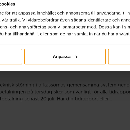
, kassaföreståndare SMÅA.
cookies
e för att anpassa innehållet och annonserna till användarna, tillh
vår trafik. Vi vidarebefordrar även sådana identifierare och anna
nnons- och analysföretag som vi samarbetar med. Dessa kan i sin
har tillhandahållit eller som de har samlat in när du har använt 
Anpassa
betalning 27 juli.
eknisk störning i a-kassornas gemensamma system genomf
betalningen på torsdag sker som vanligt för alla tidrap
utbetalning senast 20 juli. Har din tidrapport eller…