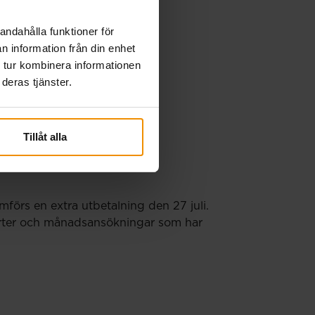
andahålla funktioner för
n information från din enhet
 tur kombinera informationen
deras tjänster.
Tillåt alla
örs en extra utbetalning den 27 juli.
porter och månadsansökningar som har