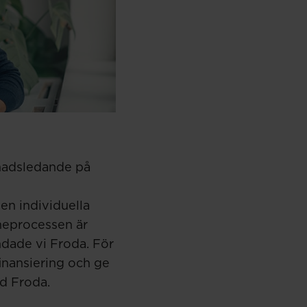
nadsledande på
den individuella
åneprocessen är
ndade vi Froda. För
finansiering och ge
vd Froda.