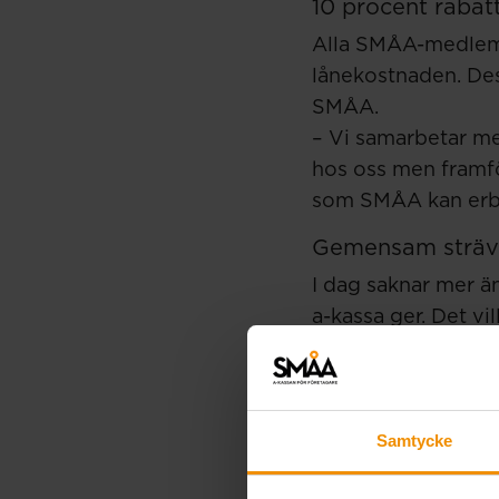
10 procent rabat
Alla SMÅA-medlemma
lånekostnaden. De
SMÅA.
– Vi samarbetar me
hos oss men framför
som SMÅA kan erbj
Gemensam sträv
I dag saknar mer ä
a-kassa ger. Det vi
samarbeten.
– Att kunna skapa 
nå ut brett med bu
Samtycke
inkomst och ges möj
företagare får ta 