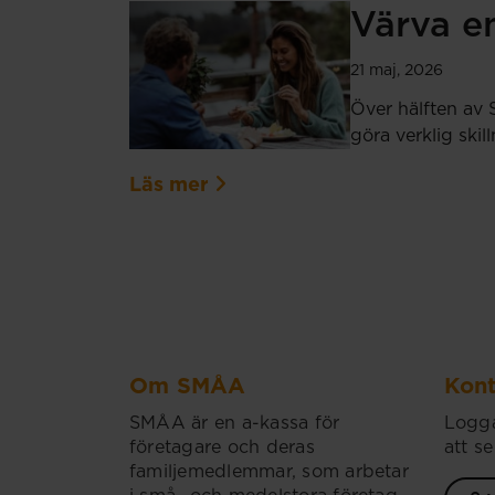
Värva en
21 maj, 2026
Över hälften av 
göra verklig ski
Läs mer
Om SMÅA
Kont
SMÅA är en a-kassa för
Logga
företagare och deras
att se
familjemedlemmar, som arbetar