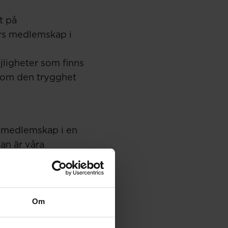
t på
rs medlemskap i
jligheter som finns
er om den trygghet
t medlemskap i en
an är våra
ktigt. Vi behöver
säkra sig och sin
Om
ng från oss. Att
 finansierar, säger