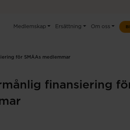
Medlemskap
Ersättning
Om oss
B
nsiering för SMÅAs medlemmar
rmånlig finansiering 
mar