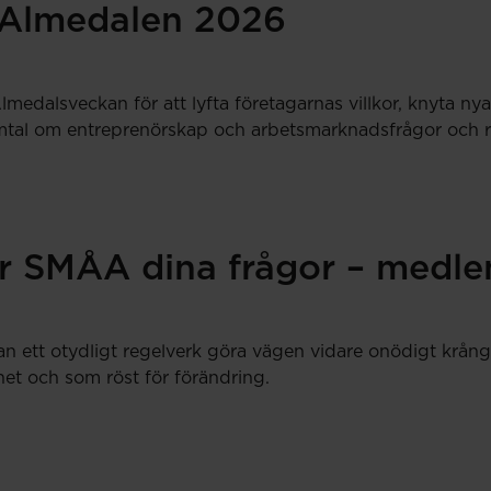
Almedalen 2026
medalsveckan för att lyfta företagarnas villkor, knyta n
tal om entreprenörskap och arbetsmarknadsfrågor och resul
r SMÅA dina frågor – medlem
an ett otydligt regelverk göra vägen vidare onödigt krång
et och som röst för förändring.