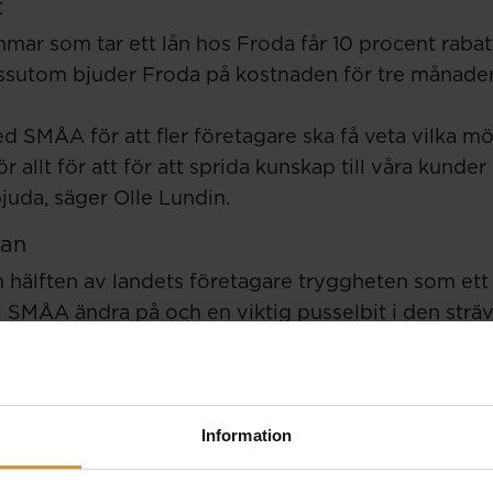
t
r som tar ett lån hos Froda får 10 procent rabat
ssutom bjuder Froda på kostnaden för tre månade
d SMÅA för att fler företagare ska få veta vilka mö
 allt för att för att sprida kunskap till våra kund
uda, säger Olle Lundin.
an
n hälften av landets företagare tryggheten som et
ll SMÅA ändra på och en viktig pusselbit i den sträv
bättre förutsättningar för våra medlemmar känns vi
dskapet om att man som företagare kan och bör för
Information
lighet att överleva en tuff tid med hjälp av stöttni
del av det trygghetssystem som de redan är med och