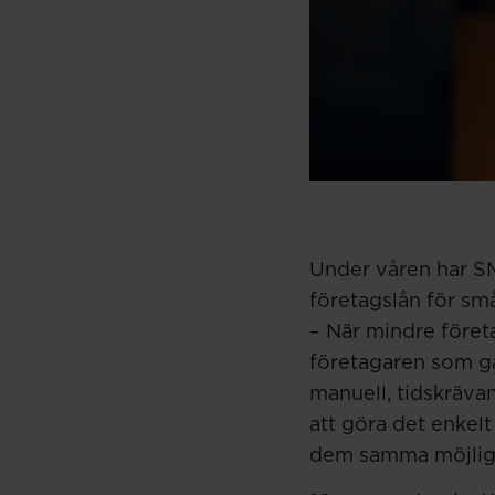
Under våren har S
företagslån för sm
– När mindre företag
företagaren som går
manuell, tidskräva
att göra det enkelt
dem samma möjlighet