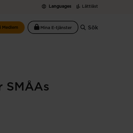
Languages
Lättläst
Sök
li Medlem
Mina E-tjänster
för SMÅAs