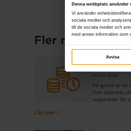
Ulrika Westergren
Denna webbplats använder 
Vi använder enhetsidentifierar
sociala medier och analysera 
till de sociala medier och a
med annan information som du 
Fler nyheter
Avvisa
Extra ut
20 juli, 2026
På grund av en t
Den ordinarie ut
registrerats för 
Läs mer