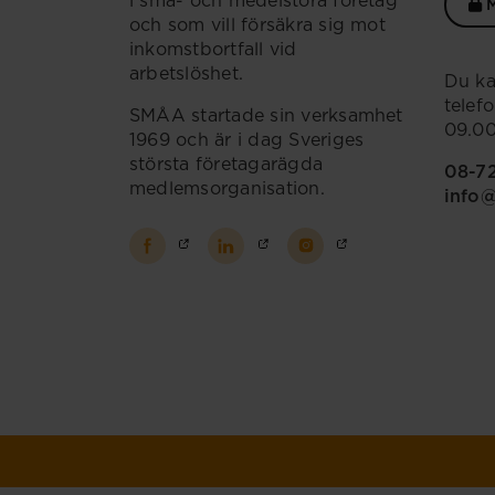
i små- och medelstora företag
M
och som vill försäkra sig mot
inkomstbortfall vid
arbetslöshet.
Du ka
telef
SMÅA startade sin verksamhet
09.00
1969 och är i dag Sveriges
största företagarägda
08-7
medlemsorganisation.
info