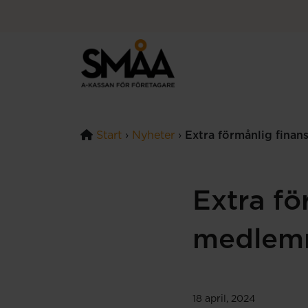
Hoppa till innehåll
Start
›
Nyheter
›
Extra förmånlig fina
Extra fö
medlem
18 april, 2024