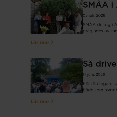
SMÅA i 
03 juli, 2026
SMÅA deltog i Al
präglades av sam
Läs mer
Så drive
17 juni, 2026
För företagare k
både som tryggh
Läs mer