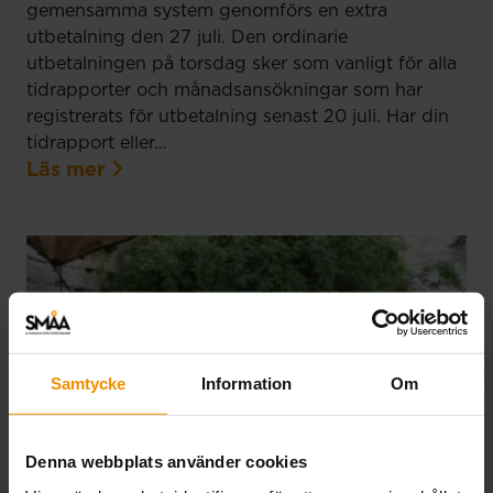
gemensamma system genomförs en extra
utbetalning den 27 juli. Den ordinarie
utbetalningen på torsdag sker som vanligt för alla
tidrapporter och månadsansökningar som har
registrerats för utbetalning senast 20 juli. Har din
tidrapport eller…
Läs mer
Samtycke
Information
Om
Denna webbplats använder cookies