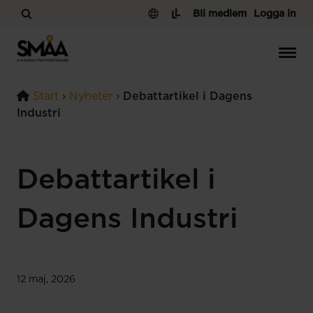
Hoppa till innehåll
Bli medlem
Logga in
Start
›
Nyheter
›
Debattartikel i Dagens
Industri
Debattartikel i
Dagens Industri
12 maj, 2026