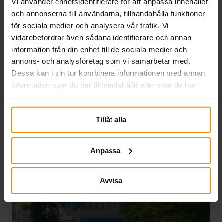
Vi använder enhetsidentifierare för att anpassa innehållet
och annonserna till användarna, tillhandahålla funktioner
SMÅA i Almedalen 2026
för sociala medier och analysera vår trafik. Vi
vidarebefordrar även sådana identifierare och annan
03 juli, 2026
information från din enhet till de sociala medier och
annons- och analysföretag som vi samarbetar med.
SMÅA deltog i Almedalsveckan för att lyfta
Dessa kan i sin tur kombinera informationen med annan
företagarnas villkor, knyta nya kontakter och stärka
information som du har tillhandahållit eller som de har
samarbeten. Veckan präglades av samtal om
samlat in när du har använt deras tjänster.
entreprenörskap och arbetsmarknadsfrågor och
resulterade i flera värdefulla relationer.
Tillåt alla
Läs mer
Anpassa
Avvisa