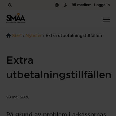
Hoppa till innehåll
Bli medlem
Logga in
Start
›
Nyheter
›
Extra utbetalningstillfällen
Extra
utbetalningstillfällen
20 maj, 2026
På grund av problem i a-kassornas