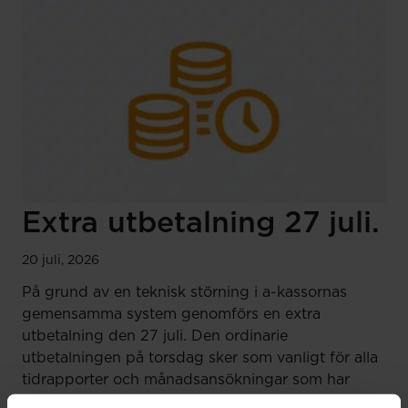
Extra utbetalning 27 juli.
20 juli, 2026
På grund av en teknisk störning i a-kassornas
gemensamma system genomförs en extra
utbetalning den 27 juli. Den ordinarie
utbetalningen på torsdag sker som vanligt för alla
tidrapporter och månadsansökningar som har
registrerats för utbetalning senast 20 juli. Har din