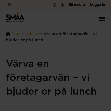
Hoppa till innehåll
Bli medlem
Logga in
Start
›
Nyheter
›
Värva en företagarvän – vi
bjuder er på lunch
Värva en
företagarvän – vi
bjuder er på lunch