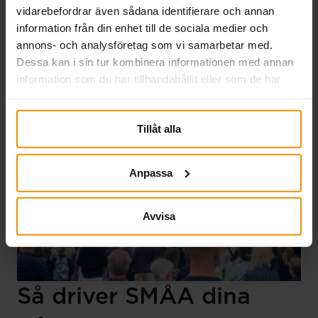
företagarnas villkor, knyta nya kontakter och stärka
vidarebefordrar även sådana identifierare och annan
samarbeten. Veckan präglades av samtal om
information från din enhet till de sociala medier och
entreprenörskap och arbetsmarknadsfrågor och
annons- och analysföretag som vi samarbetar med.
resulterade i flera värdefulla relationer.
Dessa kan i sin tur kombinera informationen med annan
Läs mer
information som du har tillhandahållit eller som de har
samlat in när du har använt deras tjänster.
Tillåt alla
Anpassa
Avvisa
Så driver SMÅA dina