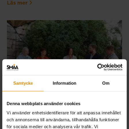
Läs mer
Samtycke
Information
Om
SMÅA i Almedalen 2026
Denna webbplats använder cookies
Vi använder enhetsidentifierare för att anpassa innehållet
03 juli, 2026
och annonserna till användarna, tillhandahålla funktioner
SMÅA deltog i Almedalsveckan för att lyfta
för sociala medier och analysera vår trafik. Vi