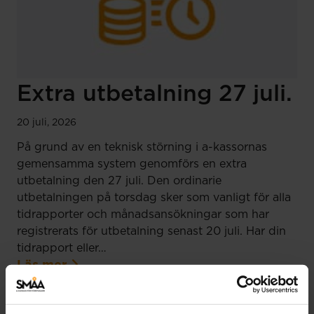
Extra utbetalning 27 juli.
20 juli, 2026
På grund av en teknisk störning i a-kassornas
gemensamma system genomförs en extra
utbetalning den 27 juli. Den ordinarie
utbetalningen på torsdag sker som vanligt för alla
tidrapporter och månadsansökningar som har
registrerats för utbetalning senast 20 juli. Har din
tidrapport eller…
Läs mer