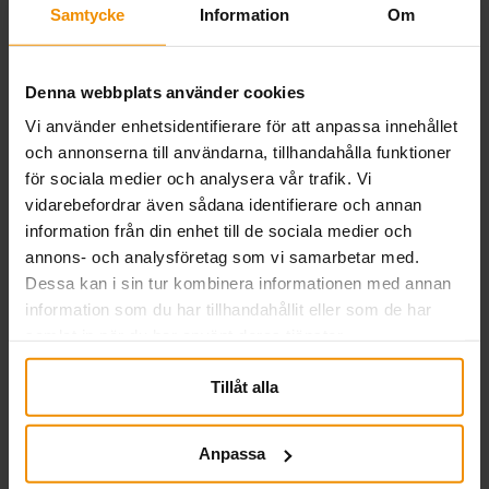
Samtycke
Information
Om
Denna webbplats använder cookies
Vi använder enhetsidentifierare för att anpassa innehållet
och annonserna till användarna, tillhandahålla funktioner
för sociala medier och analysera vår trafik. Vi
vidarebefordrar även sådana identifierare och annan
information från din enhet till de sociala medier och
annons- och analysföretag som vi samarbetar med.
Dessa kan i sin tur kombinera informationen med annan
SMÅA i Almedalen 2026
information som du har tillhandahållit eller som de har
samlat in när du har använt deras tjänster.
03 juli, 2026
Tillåt alla
SMÅA deltog i Almedalsveckan för att lyfta
företagarnas villkor, knyta nya kontakter och stärka
samarbeten. Veckan präglades av samtal om
Anpassa
entreprenörskap och arbetsmarknadsfrågor och