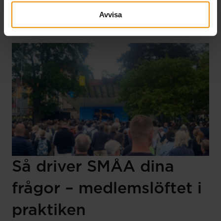
resulterade i flera värdefulla relationer.
Läs mer
Avvisa
Så driver SMÅA dina
frågor – medlemslöftet i
praktiken