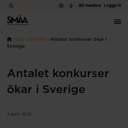
Hoppa till innehåll
Bli medlem
Logga in
Start
›
Nyheter
›
Antalet konkurser ökar i
Sverige
Antalet konkurser
ökar i Sverige
4 april, 2023