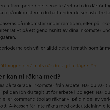
n tuffare period det senaste året och du därför tag
räkna på inkomsterna du haft under de senaste tre t
 baseras på inkomster under ramtiden, eller på inko
alternativt på ett genomsnitt av dina inkomster un
gsåren.
perioderna och väljer alltid det alternativ som är m
ttningen beräknats när du tagit ut lägre lön.
er kan ni räkna med?
s på taxerade inkomster från arbete. Har du varit 
i på den lön du tagit ut för arbete i bolaget. När du
g eller kommanditbolag räknar vi på din del av ve
tt. A-kassan får inte räkna med aktieutdelning ell