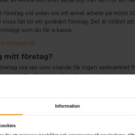
e, avveckla den eller skilja dig från den för att r
t företag vid sidan om ett annat arbete på minst 5
issa fall bli ett godkänt företag. Det är tillåtet att 
mtidigt som du får a-kassa.
 företag här.
g mitt företag?
 företag ska ses som vilande får ingen verksamhet
företaget. Du får inte heller söka nya uppdrag och k
höver de sluta arbeta i företaget när det är vilande.
tliga delägare pausa verksamheten för att du ska
Information
 alla göra det måste du skilja dig från verksamhete
arbetar, äger eller har väsentligt inflytande över v
tslös.
cookies