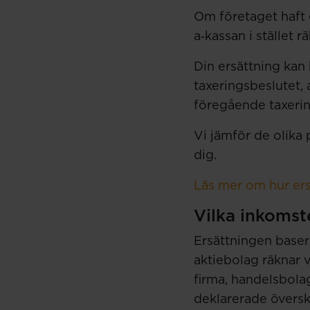
Om företaget haft e
a‑kassan i stället 
Din ersättning kan
taxeringsbeslutet, 
föregående taxerin
Vi jämför de olika 
dig.
Läs mer om hur ersä
Vilka inkomst
Ersättningen basera
aktiebolag räknar v
firma, handelsbola
deklarerade översko