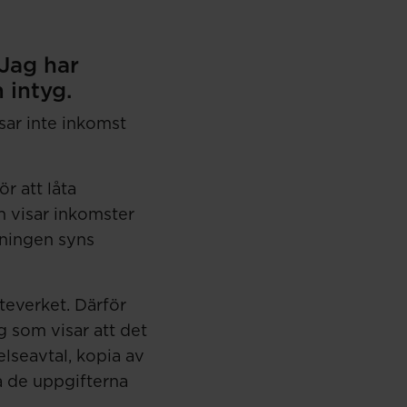
Jag har
 intyg.
sar inte inkomst
ör att låta
n visar inkomster
lningen syns
teverket. Därför
g som visar att det
lseavtal, kopia av
a de uppgifterna