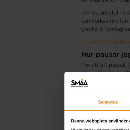
verksamheten viland
Om du arbetat i dit
kan verksamheten i v
godkänt företag sa
Läs mer om godkänt
Hur pausar ja
För att ett pausat
ingen får arbeta i 
Har du anställda be
delägare måste sam
Samtycke
ersättning. Om inte
när du inte längre 
räknas du som arbe
Denna webbplats använder 