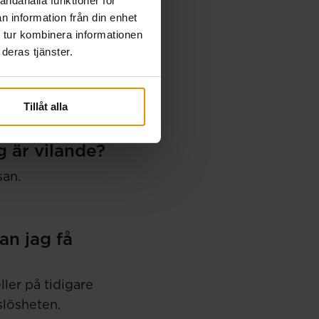
andahålla funktioner för
n information från din enhet
sverket och
 tur kombinera informationen
deras tjänster.
 inte anmäla till
endast intyga det
Tillåt alla
g är vilande?
san.
an jag få
ler på tidigare
slösheten.