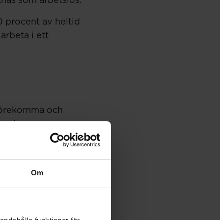
äknas som arbetslös.
0 procent av heltid
arbeta i ett
 förekomma och
under.
 Är ni flera
 kunna söka
Om
n – det har du gjort
erksamheten. Då