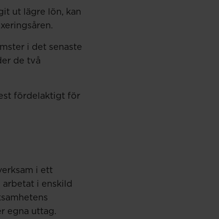
it ut lägre lön, kan
axeringsåren.
mster i det senaste
der de två
est fördelaktigt för
verksam i ett
 arbetat i enskild
rksamhetens
er egna uttag.