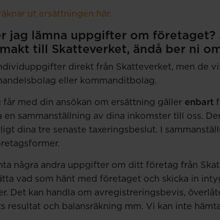
äknar ut ersättningen här.
r jag lämna uppgifter om företaget? 
lmakt till Skatteverket, ändå ber ni om
ividuppgifter direkt från Skatteverket, men de vi
, handelsbolag eller kommanditbolag.
 får med din ansökan om ersättning gäller
enbart
f
a en sammanställning av dina inkomster till oss. De
nligt dina tre senaste taxeringsbeslut. I sammanstäl
öretagsformer.
a några andra uppgifter om ditt företag från Skat
ätta vad som hänt med företaget och skicka in inty
r. Det kan handla om avregistreringsbevis, överlåte
ts resultat och balansräkning mm. Vi kan inte hämt