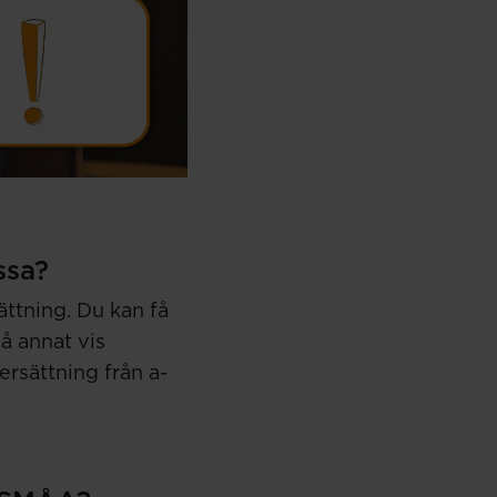
ssa?
sättning. Du kan få
på annat vis
rsättning från a-