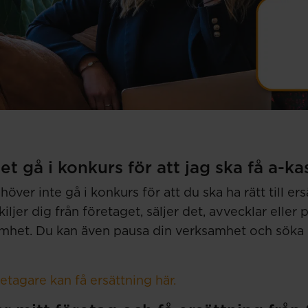
t gå i konkurs för att jag ska få a-ka
höver inte gå i konkurs för att du ska ha rätt till er
ljer dig från företaget, säljer det, avvecklar eller 
amhet. Du kan även pausa din verksamhet och söka e
tagare kan få ersättning här.