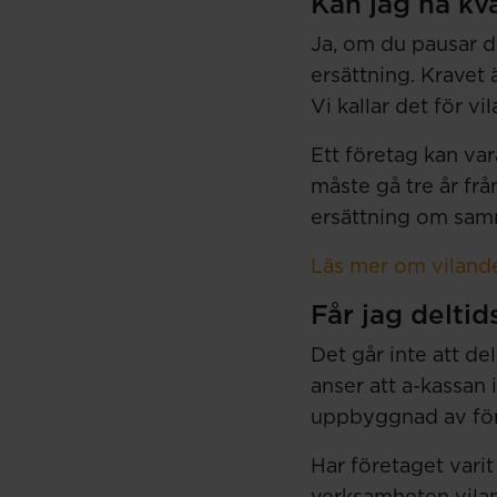
Kan jag ha kv
Ja, om du pausar d
ersättning. Kravet 
Vi kallar det för vi
Ett företag kan var
måste gå tre år frå
ersättning om samm
Läs mer om vilande
Får jag deltid
Det går inte att d
anser att a-kassan 
uppbyggnad av för
Har företaget vari