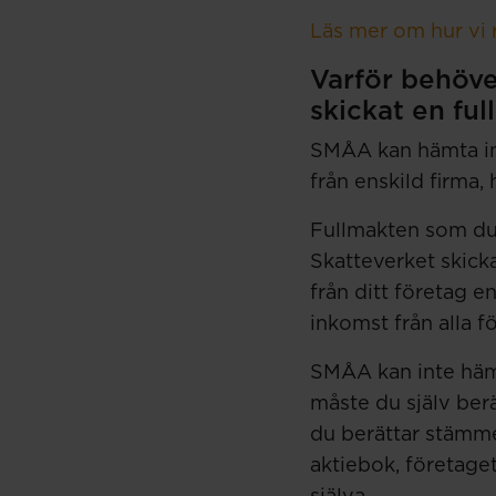
Läs mer om hur vi r
Varför behöve
skickat en ful
SMÅA kan hämta ind
från enskild firma
Fullmakten som du
Skatteverket skick
från ditt företag e
inkomst från alla f
SMÅA kan inte hämt
måste du själv ber
du berättar stämme
aktiebok, företage