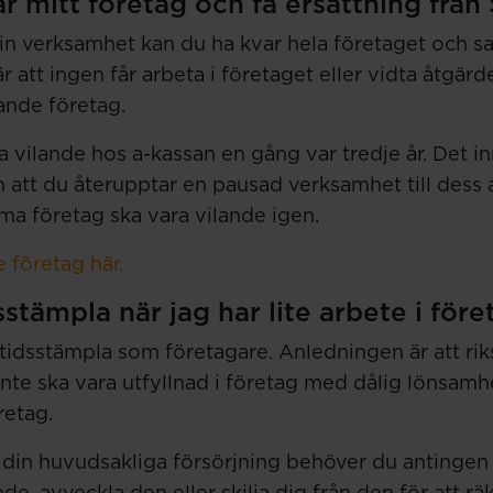
ar mitt företag och få ersättning frå
in verksamhet kan du ha kvar hela företaget och sa
är att ingen får arbeta i företaget eller vidta åtgär
lande företag.
a vilande hos a-kassan en gång var tredje år. Det in
n att du återupptar en pausad verksamhet till dess 
a företag ska vara vilande igen.
 företag här.
sstämpla när jag har lite arbete i för
eltidsstämpla som företagare. Anledningen är att ri
inte ska vara utfyllnad i företag med dålig lönsamhe
etag.
t din huvudsakliga försörjning behöver du antingen