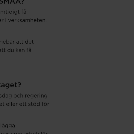
n SMÅA?
mtidigt få
der i verksamheten.
nebär att det
att du kan få
etaget?
ksdag och regering
t eller ett stöd för
 lägga