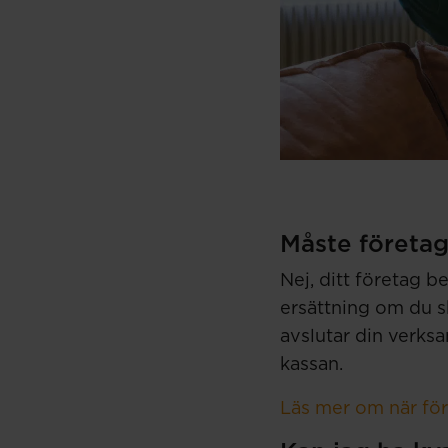
Måste företage
Nej, ditt företag be
ersättning om du ski
avslutar din verks
kassan.
Läs mer om när före