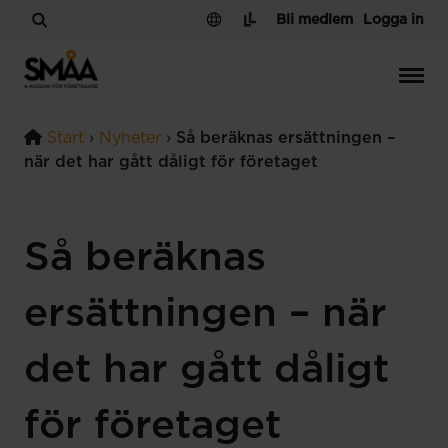
Hoppa till innehåll
Bli medlem
Logga in
Start
›
Nyheter
›
Så beräknas ersättningen –
när det har gått dåligt för företaget
Så beräknas
ersättningen – när
det har gått dåligt
för företaget