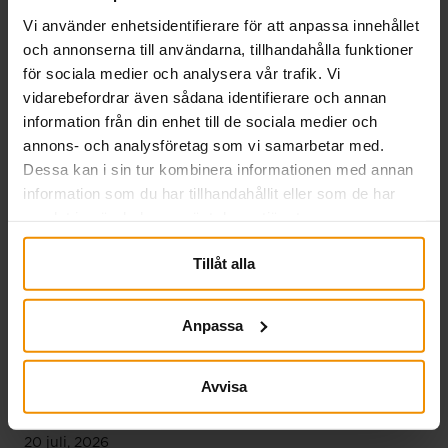
Vi använder enhetsidentifierare för att anpassa innehållet
och annonserna till användarna, tillhandahålla funktioner
för sociala medier och analysera vår trafik. Vi
Fler nyheter
vidarebefordrar även sådana identifierare och annan
information från din enhet till de sociala medier och
annons- och analysföretag som vi samarbetar med.
Dessa kan i sin tur kombinera informationen med annan
information som du har tillhandahållit eller som de har
samlat in när du har använt deras tjänster.
Tillåt alla
Anpassa
Avvisa
Extra utbetalning 27 juli.
20 juli, 2026