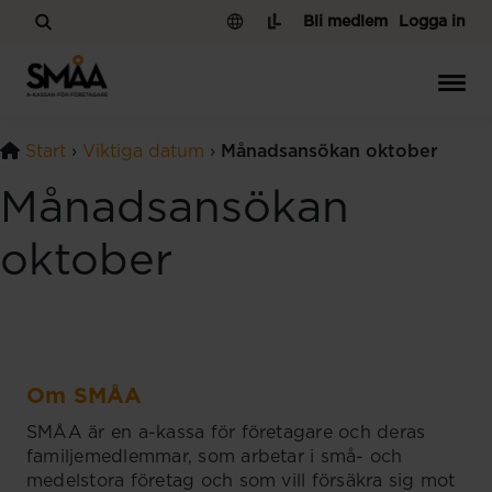
Hoppa till innehåll
Bli medlem
Logga in
Start
›
Viktiga datum
›
Månadsansökan oktober
Månadsansökan
oktober
Om SMÅA
SMÅA är en a-kassa för företagare och deras
familjemedlemmar, som arbetar i små- och
medelstora företag och som vill försäkra sig mot