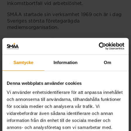
inkomstbortfall vid arbetslöshet.
SMÅA startade sin verksamhet 1969 och är i dag
Sveriges största företagarägda
medlemsorganisation.
Kontakt
Samtycke
Information
Om
Logga in på våra e-tjänster för att se status i ditt
ärende:
Denna webbplats använder cookies
Mina E-tjänster
Vi använder enhetsidentifierare för att anpassa innehållet
och annonserna till användarna, tillhandahålla funktioner
för sociala medier och analysera vår trafik. Vi
Du kan även ringa oss. Vår telefontid är vardagar
vidarebefordrar även sådana identifierare och annan
09.00-11.00
information från din enhet till de sociala medier och
annons- och analysföretag som vi samarbetar med.
08-723 44 00