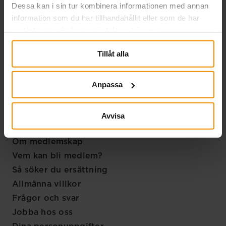
Dessa kan i sin tur kombinera informationen med annan
info@smakassa.se
information som du har tillhandahållit eller som de har
samlat in när du har använt deras tjänster.
Handlingar
Tillåt alla
Handlingar skickas till:
SMÅA
Anpassa
Fe 56
938 88 Arjeplog
Avvisa
Genvägar
Om medlemskap
Vem kan bli medlem?
Så söker du ersättning
Allmänna villkor
Frågor och svar
Jobba hos oss