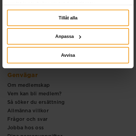
samlat in när du har använt deras tjänster.
info@smakassa.se
Tillåt alla
Handlingar
Handlingar skickas till:
Anpassa
SMÅA
Fe 56
Avvisa
938 88 Arjeplog
Genvägar
Om medlemskap
Vem kan bli medlem?
Så söker du ersättning
Allmänna villkor
Frågor och svar
Jobba hos oss