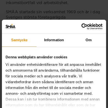
inkomstbortfall vid arbetslöshet.
SMÅA startade sin verksamhet 1969 och är i dag
Sveriges största företagarägda
medlemsorganisation.
Samtycke
Information
Om
Kontakt
Denna webbplats använder cookies
Logga in på våra e-tjänster för att se status i ditt
ärende:
Vi använder enhetsidentifierare för att anpassa innehållet
och annonserna till användarna, tillhandahålla funktioner
Mina E-tjänster
för sociala medier och analysera vår trafik. Vi
vidarebefordrar även sådana identifierare och annan
information från din enhet till de sociala medier och
Du kan även ringa oss. Vår telefontid är vardagar
annons- och analysföretag som vi samarbetar med.
09.00-11.00
Dessa kan i sin tur kombinera informationen med annan
information som du har tillhandahållit eller som de har
08-723 44 00