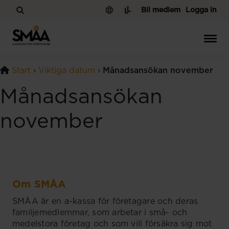
Hoppa till innehåll
Bli medlem
Logga in
Start
›
Viktiga datum
›
Månadsansökan november
Månadsansökan
november
Om SMÅA
SMÅA är en a-kassa för företagare och deras
familjemedlemmar, som arbetar i små- och
medelstora företag och som vill försäkra sig mot