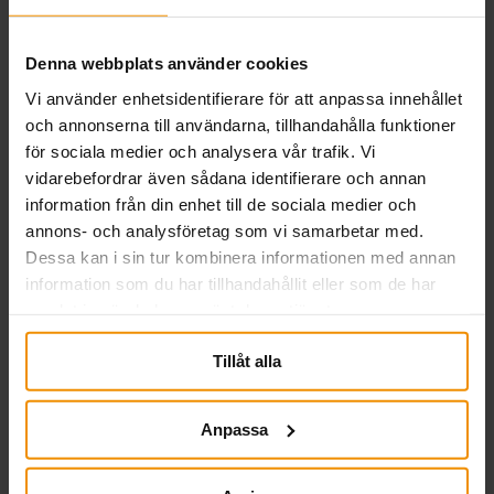
Denna webbplats använder cookies
Vi använder enhetsidentifierare för att anpassa innehållet
och annonserna till användarna, tillhandahålla funktioner
för sociala medier och analysera vår trafik. Vi
vidarebefordrar även sådana identifierare och annan
information från din enhet till de sociala medier och
annons- och analysföretag som vi samarbetar med.
SMÅA i Almedalen 2026
Dessa kan i sin tur kombinera informationen med annan
information som du har tillhandahållit eller som de har
03 juli, 2026
samlat in när du har använt deras tjänster.
SMÅA deltog i Almedalsveckan för att lyfta
Tillåt alla
företagarnas villkor, knyta nya kontakter och stärka
samarbeten. Veckan präglades av samtal om
entreprenörskap och arbetsmarknadsfrågor och
Anpassa
resulterade i flera värdefulla relationer.
Läs mer