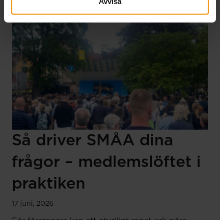
Avvisa
Så driver SMÅA dina
frågor – medlemslöftet i
praktiken
17 juni, 2026