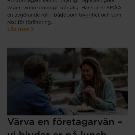
För företagare kan ett otydligt regelverk göra
vägen vidare onödigt krånglig. Här spelar SMÅA
en avgörande roll – både som trygghet och som
röst för förändring.
Läs mer
Värva en företagarvän –