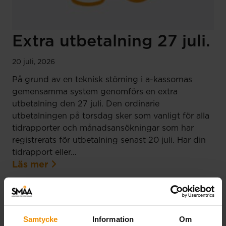
Extra utbetalning 27 juli.
20 juli, 2026
På grund av en teknisk störning i a-kassornas
gemensamma system genomförs en extra
utbetalning den 27 juli. Den ordinarie
utbetalningen på torsdag sker som vanligt för alla
tidrapporter och månadsansökningar som har
registrerats för utbetalning senast 20 juli. Har din
tidrapport eller…
Läs mer
Samtycke
Information
Om