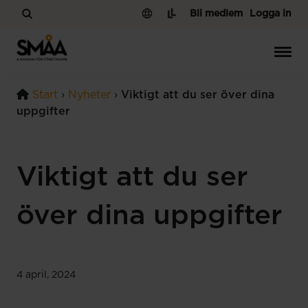
Hoppa till innehåll
Bli medlem
Logga in
Start
›
Nyheter
›
Viktigt att du ser över dina
uppgifter
Viktigt att du ser
över dina uppgifter
4 april, 2024