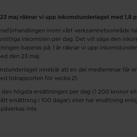
23 maj räknar vi upp inkomstunderlaget med 1,8 p
t löneförhandlingen inom vårt verksamhetsområde har
ittliga inkomsten per dag. Det vill säga den ink
tningen baseras på. I år räknar vi upp inkomstunde
med den 23 maj.
stunderlaget innebär att en del medlemmar får en
ed tidrapporten för vecka 21.
den högsta ersättningen per dag (1 200 kronor ell
tt ersättning i 100 dagar) eller har ersättning enli
påverkas inte.