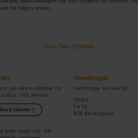
Sveriges egenföretagare har inte försäkrat sin inkomst.
llnad för någon annan.
Visa fler nyheter
akt
Handlingar
 in på våra e-tjänster för
Handlingar skickas till:
 status i ditt ärende:
SMÅA
Fe 56
ina E-tjänster
938 88 Arjeplog
n även ringa oss. Vår
ontid är vardagar