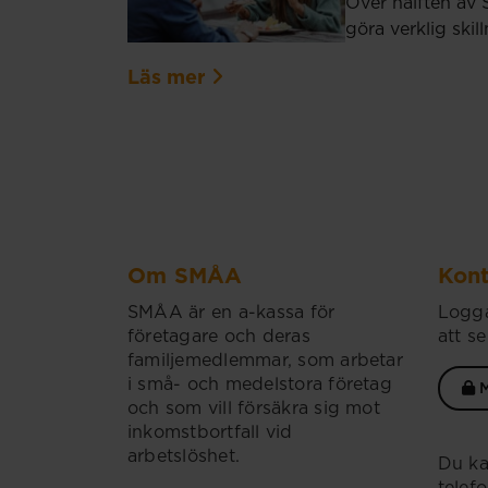
Över hälften av 
göra verklig ski
Läs mer
Om SMÅA
Kont
SMÅA är en a-kassa för
Logga
företagare och deras
att se
familjemedlemmar, som arbetar
i små- och medelstora företag
M
och som vill försäkra sig mot
inkomstbortfall vid
arbetslöshet.
Du ka
telef