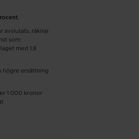
rocent.
 avslutats, räknar
omst som
rlaget med 1,8
 högre ersättning
er 1 000 kronor
gt