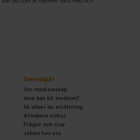
 Nu kan du som är medlem vara med och
Genvägar
Om medlemskap
Vem kan bli medlem?
Så söker du ersättning
Allmänna villkor
Frågor och svar
Jobba hos oss