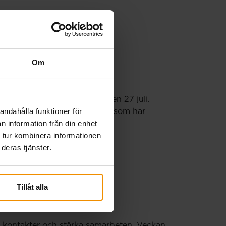
Om
örs en extra utbetalning den 27 juli.
andahålla funktioner för
porter och månadsansökningar som har
n information från din enhet
 tur kombinera informationen
deras tjänster.
Tillåt alla
ya kontakter och stärka samarbeten. Veckan