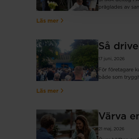
präglades av sam
Läs mer
Så drive
17 juni, 2026
För företagare k
både som tryggh
Läs mer
Värva en
21 maj, 2026