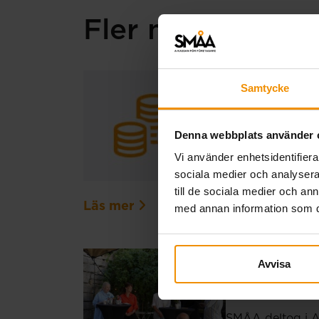
Fler nyheter
Extra ut
Samtycke
20 juli, 2026
Denna webbplats använder 
På grund av en t
Vi använder enhetsidentifierar
Den ordinarie ut
sociala medier och analysera 
registrerats för 
till de sociala medier och a
Läs mer
med annan information som du 
SMÅA i 
Avvisa
03 juli, 2026
SMÅA deltog i Al