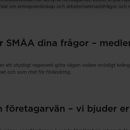
tal om entreprenörskap och arbetsmarknadsfrågor och resul
r SMÅA dina frågor – medlem
an ett otydligt regelverk göra vägen vidare onödigt krång
et och som röst för förändring.
 företagarvän – vi bjuder er