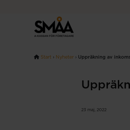
Hoppa till innehåll
Start
›
Nyheter
›
Uppräkning av inkom
Uppräkn
23 maj, 2022