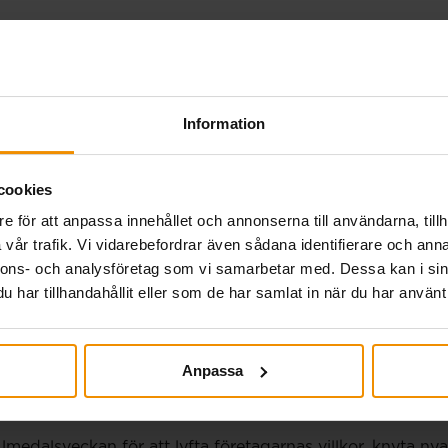
betalning 27 juli.
Information
cookies
eknisk störning i a-kassornas gemensamma system genomf
e för att anpassa innehållet och annonserna till användarna, tillh
betalningen på torsdag sker som vanligt för alla tidrap
vår trafik. Vi vidarebefordrar även sådana identifierare och anna
utbetalning senast 20 juli. Har din tidrapport eller…
nnons- och analysföretag som vi samarbetar med. Dessa kan i sin
har tillhandahållit eller som de har samlat in när du har använt 
Almedalen 2026
Anpassa
medalsveckan för att lyfta företagarnas villkor, knyta n