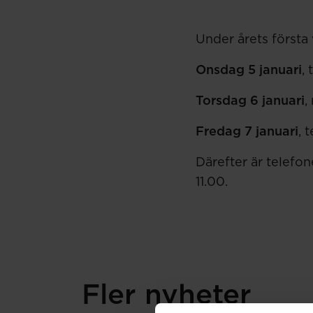
Under årets första
Onsdag 5 januari
,
Torsdag 6 januari
,
Fredag 7 januari
, 
Därefter är telefo
11.00.
Fler nyheter