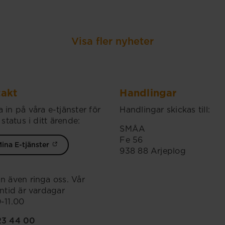
Visa fler nyheter
akt
Handlingar
 in på våra e-tjänster för
Handlingar skickas till:
 status i ditt ärende:
SMÅA
Fe 56
ina E-tjänster
938 88 Arjeplog
n även ringa oss. Vår
ontid är vardagar
-11.00
23 44 00