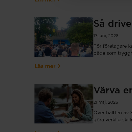
Så drive
17 juni, 2026
För företagare k
både som tryggh
Läs mer
Värva en
21 maj, 2026
Över hälften av 
göra verklig ski