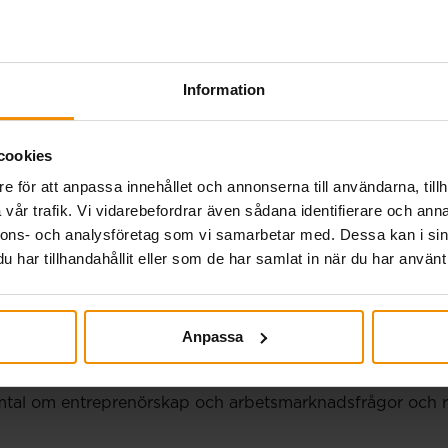
betalning 27 juli.
Information
eknisk störning i a-kassornas gemensamma system genomf
betalningen på torsdag sker som vanligt för alla tidrap
cookies
utbetalning senast 20 juli. Har din tidrapport eller…
e för att anpassa innehållet och annonserna till användarna, tillh
vår trafik. Vi vidarebefordrar även sådana identifierare och anna
nnons- och analysföretag som vi samarbetar med. Dessa kan i sin
har tillhandahållit eller som de har samlat in när du har använt 
Almedalen 2026
Anpassa
medalsveckan för att lyfta företagarnas villkor, knyta n
tal om entreprenörskap och arbetsmarknadsfrågor och resul