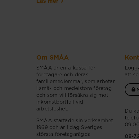
Läs mer
Om SMÅA
Kont
SMÅA är en a-kassa för
Logga
företagare och deras
att se
familjemedlemmar, som arbetar
i små- och medelstora företag
M
och som vill försäkra sig mot
inkomstbortfall vid
arbetslöshet.
Du ka
telef
SMÅA startade sin verksamhet
09.00
1969 och är i dag Sveriges
största företagarägda
08-7