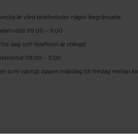
 vecka är våra telefontider något begränsade.
 telefontid 09.00 – 11.00
 röd dag och telefonin är stängd
telefontid 09.00 – 11.00
nen som vanligt öppen måndag till fredag mellan k