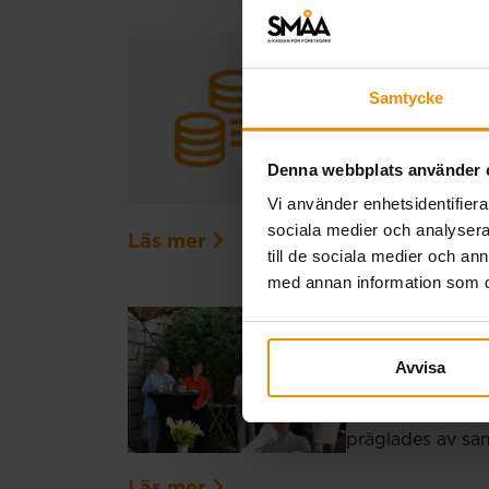
Extra ut
Samtycke
20 juli, 2026
På grund av en t
Den ordinarie ut
Denna webbplats använder 
registrerats för 
Vi använder enhetsidentifierar
sociala medier och analysera 
Läs mer
till de sociala medier och a
med annan information som du 
SMÅA i 
Avvisa
03 juli, 2026
SMÅA deltog i Al
präglades av sam
Läs mer