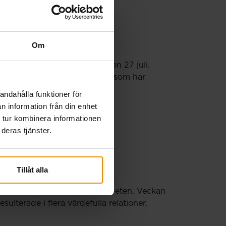
Om
örs en extra utbetalning den 27 juli.
porter och månadsansökningar som har
andahålla funktioner för
n information från din enhet
 tur kombinera informationen
deras tjänster.
Tillåt alla
ya kontakter och stärka samarbeten. Veckan
terade i flera värdefulla relationer.