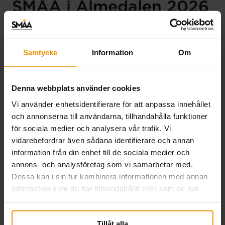
SMÅA i Almedalen 2026
03 juli, 2026
SMÅA deltog i Almedalsveckan för att lyfta
Samtycke
Information
Om
företagarnas villkor, knyta nya kontakter och stärka
samarbeten. Veckan präglades av samtal om
entreprenörskap och arbetsmarknadsfrågor och
Denna webbplats använder cookies
resulterade i flera värdefulla relationer.
Vi använder enhetsidentifierare för att anpassa innehållet
Läs mer
och annonserna till användarna, tillhandahålla funktioner
för sociala medier och analysera vår trafik. Vi
vidarebefordrar även sådana identifierare och annan
information från din enhet till de sociala medier och
annons- och analysföretag som vi samarbetar med.
Dessa kan i sin tur kombinera informationen med annan
information som du har tillhandahållit eller som de har
samlat in när du har använt deras tjänster.
Tillåt alla