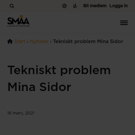
Hoppa till innehåll
Bli medlem
Logga in
Start
›
Nyheter
›
Tekniskt problem Mina Sidor
Tekniskt problem
Mina Sidor
18 mars, 2021