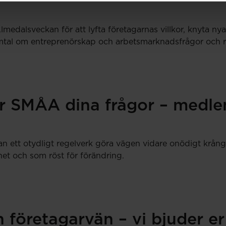
medalsveckan för att lyfta företagarnas villkor, knyta n
tal om entreprenörskap och arbetsmarknadsfrågor och resul
r SMÅA dina frågor – medlem
an ett otydligt regelverk göra vägen vidare onödigt krång
et och som röst för förändring.
 företagarvän – vi bjuder er