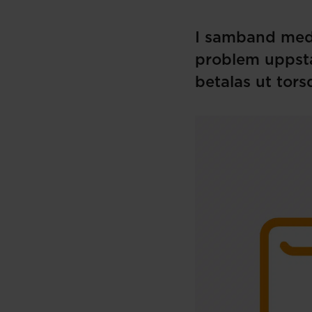
I samband med 
problem uppstå
betalas ut tors