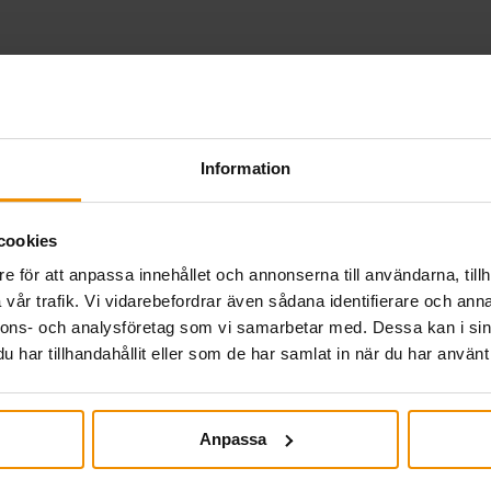
Information
betalning 27 juli.
cookies
e för att anpassa innehållet och annonserna till användarna, tillh
eknisk störning i a-kassornas gemensamma system genomf
vår trafik. Vi vidarebefordrar även sådana identifierare och anna
betalningen på torsdag sker som vanligt för alla tidrap
nnons- och analysföretag som vi samarbetar med. Dessa kan i sin
utbetalning senast 20 juli. Har din tidrapport eller…
har tillhandahållit eller som de har samlat in när du har använt 
Anpassa
Almedalen 2026