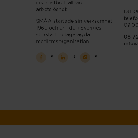
inkomstbortfall vid
arbetslöshet.
Du ka
telef
SMÅA startade sin verksamhet
09.00
1969 och är i dag Sveriges
största företagarägda
08-7
medlemsorganisation.
info