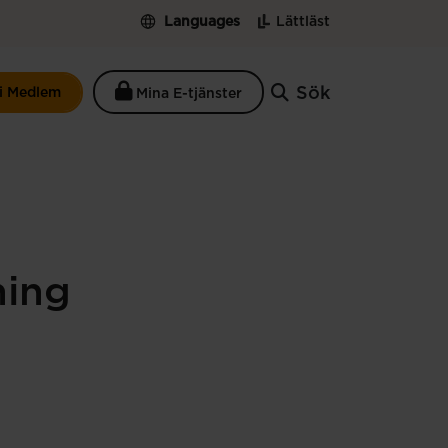
Languages
Lättläst
Sök
li Medlem
Mina E-tjänster
ning