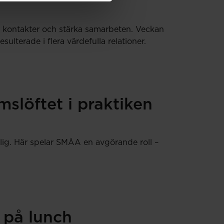
ya kontakter och stärka samarbeten. Veckan
terade i flera värdefulla relationer.
slöftet i praktiken
lig. Här spelar SMÅA en avgörande roll –
 på lunch