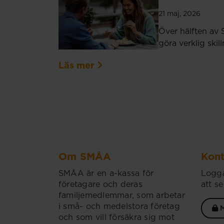
21 maj, 2026
Över hälften av 
göra verklig ski
Läs mer
Om SMÅA
Kont
SMÅA är en a-kassa för
Logga
företagare och deras
att se
familjemedlemmar, som arbetar
i små- och medelstora företag
M
och som vill försäkra sig mot