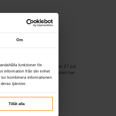
Om
andahålla funktioner för
örs en extra utbetalning den 27 juli.
n information från din enhet
porter och månadsansökningar som har
 tur kombinera informationen
deras tjänster.
Tillåt alla