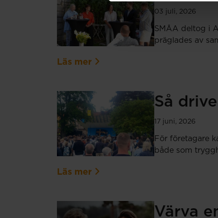
03 juli, 2026
SMÅA deltog i Al
präglades av sam
Läs mer
Så drive
17 juni, 2026
För företagare k
både som tryggh
Läs mer
Värva en