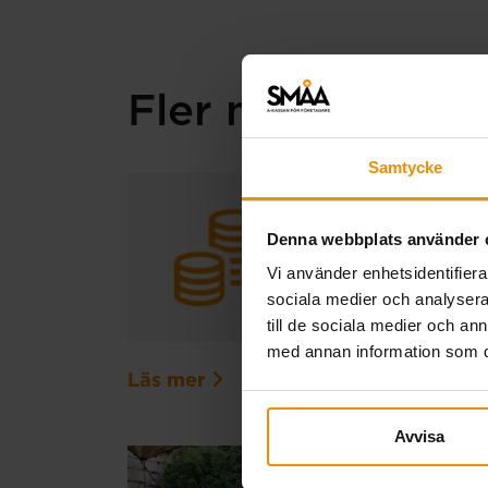
Fler nyheter
Samtycke
Extra ut
Denna webbplats använder 
20 juli, 2026
Vi använder enhetsidentifierar
På grund av en t
sociala medier och analysera 
Den ordinarie ut
till de sociala medier och a
registrerats för 
med annan information som du 
Läs mer
Avvisa
SMÅA i 