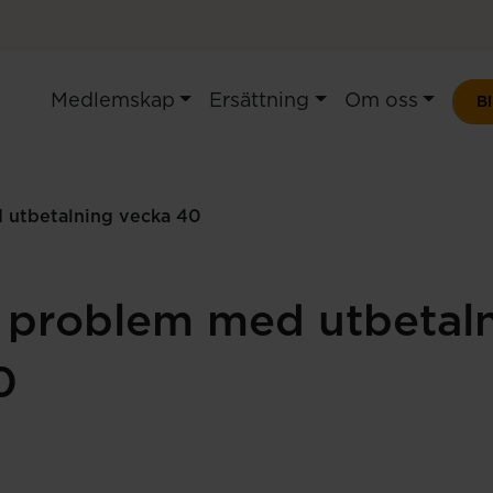
Medlemskap
Ersättning
Om oss
B
 utbetalning vecka 40
t problem med utbetal
0