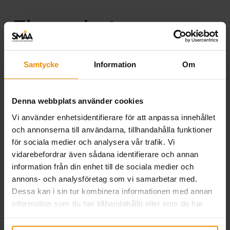
Fler nyheter
Samtycke
Information
Om
Denna webbplats använder cookies
Vi använder enhetsidentifierare för att anpassa innehållet
och annonserna till användarna, tillhandahålla funktioner
för sociala medier och analysera vår trafik. Vi
vidarebefordrar även sådana identifierare och annan
information från din enhet till de sociala medier och
annons- och analysföretag som vi samarbetar med.
Extra utbetalning 27 juli.
Dessa kan i sin tur kombinera informationen med annan
information som du har tillhandahållit eller som de har
20 juli, 2026
samlat in när du har använt deras tjänster.
På grund av en teknisk störning i a-kassornas