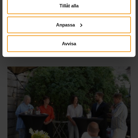
gemensamma system genomförs en extra
Tillåt alla
utbetalning den 27 juli. Den ordinarie
utbetalningen på torsdag sker som vanligt för alla
Anpassa
tidrapporter och månadsansökningar som har
registrerats för utbetalning senast 20 juli. Har din
tidrapport eller…
Avvisa
Läs mer