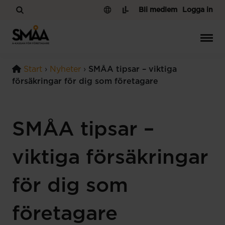
Hoppa till innehåll
Bli medlem
Logga in
Start
›
Nyheter
›
SMÅA tipsar – viktiga
försäkringar för dig som företagare
SMÅA tipsar –
viktiga försäkringar
för dig som
företagare