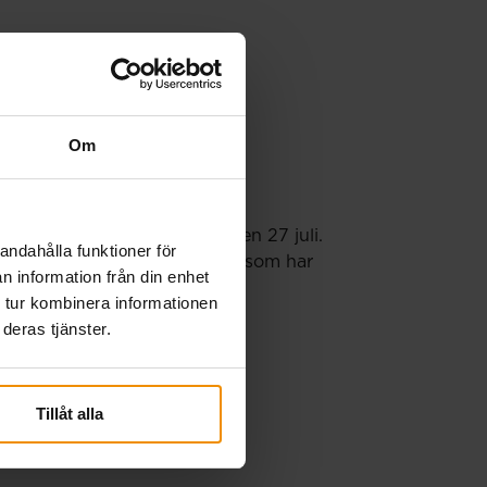
Om
örs en extra utbetalning den 27 juli.
andahålla funktioner för
porter och månadsansökningar som har
n information från din enhet
 tur kombinera informationen
deras tjänster.
Tillåt alla