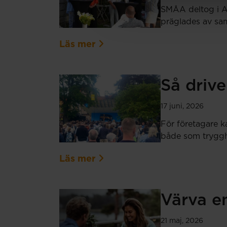
SMÅA deltog i Al
präglades av sam
Läs mer
Så drive
17 juni, 2026
För företagare k
både som tryggh
Läs mer
Värva en
21 maj, 2026