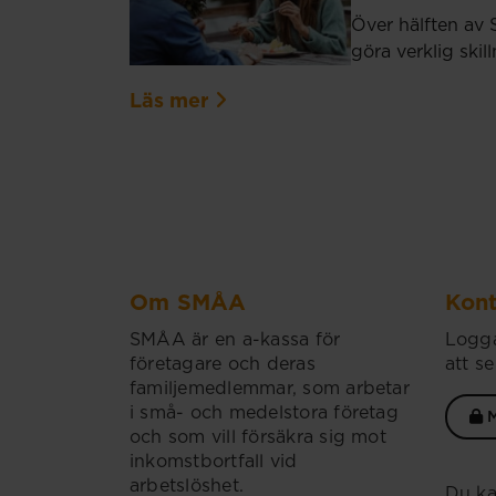
Över hälften av 
göra verklig ski
Läs mer
Om SMÅA
Kont
SMÅA är en a-kassa för
Logga
företagare och deras
att se
familjemedlemmar, som arbetar
i små- och medelstora företag
M
och som vill försäkra sig mot
inkomstbortfall vid
arbetslöshet.
Du ka