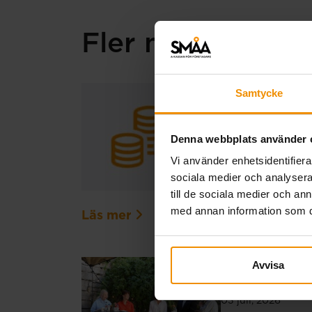
Fler nyheter
Extra ut
Samtycke
20 juli, 2026
Denna webbplats använder 
På grund av en t
Vi använder enhetsidentifierar
Den ordinarie ut
sociala medier och analysera 
registrerats för 
till de sociala medier och a
med annan information som du 
Läs mer
Avvisa
SMÅA i 
03 juli, 2026