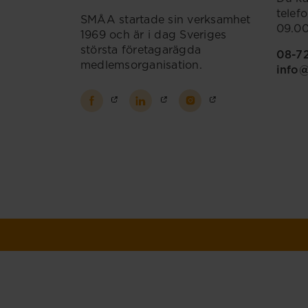
telef
SMÅA startade sin verksamhet
09.00
1969 och är i dag Sveriges
största företagarägda
08-7
medlemsorganisation.
info