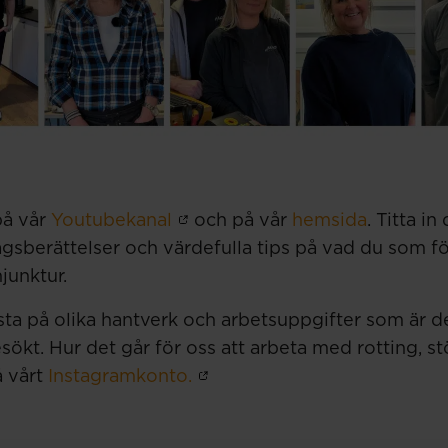
på vår
Youtubekanal
och på vår
hemsida
. Titta in
agsberättelser och värdefulla tips på vad du som f
junktur.
sta på olika hantverk och arbetsuppgifter som är d
ökt. Hur det går för oss att arbeta med rotting, stö
å vårt
Instagramkonto.