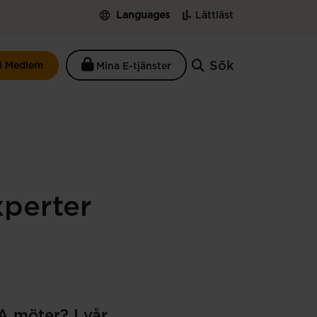
Languages
Lättläst
Sök
li Medlem
Mina E-tjänster
perter
A möter? I vår