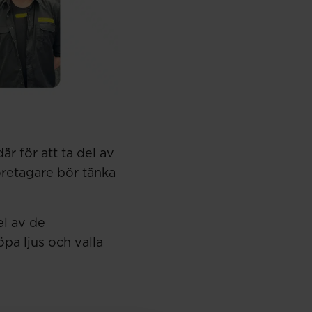
 där för att ta del av
öretagare bör tänka
el av de
pa ljus och valla