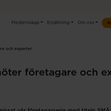
Medlemskap
Ersättning
Om oss
B
re och experter
ter företagare och ex
 missat vår företagarserie med titeln SMÅ