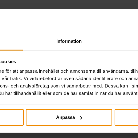
betalning 27 juli.
Information
cookies
eknisk störning i a-kassornas gemensamma system genomf
e för att anpassa innehållet och annonserna till användarna, tillh
betalningen på torsdag sker som vanligt för alla tidrap
vår trafik. Vi vidarebefordrar även sådana identifierare och anna
utbetalning senast 20 juli. Har din tidrapport eller…
nnons- och analysföretag som vi samarbetar med. Dessa kan i sin
har tillhandahållit eller som de har samlat in när du har använt 
Anpassa
Almedalen 2026