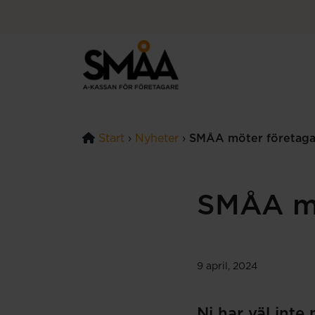
Hoppa till innehåll
Start
›
Nyheter
›
SMÅA möter företaga
SMÅA mö
9 april, 2024
Ni har väl inte