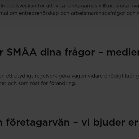
medalsveckan för att lyfta företagarnas villkor, knyta n
tal om entreprenörskap och arbetsmarknadsfrågor och resul
r SMÅA dina frågor – medlem
an ett otydligt regelverk göra vägen vidare onödigt krång
et och som röst för förändring.
 företagarvän – vi bjuder er