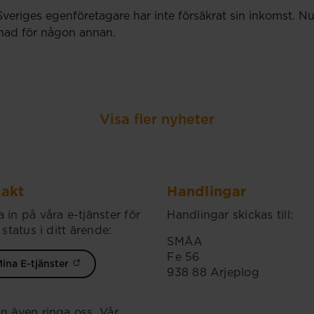
Sveriges egenföretagare har inte försäkrat sin inkomst.
llnad för någon annan.
Visa fler nyheter
akt
Handlingar
 in på våra e-tjänster för
Handlingar skickas till:
 status i ditt ärende:
SMÅA
Fe 56
ina E-tjänster
938 88 Arjeplog
n även ringa oss. Vår