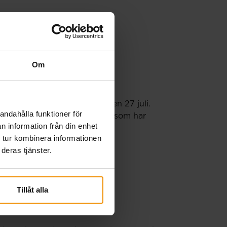
Om
örs en extra utbetalning den 27 juli.
andahålla funktioner för
porter och månadsansökningar som har
n information från din enhet
 tur kombinera informationen
deras tjänster.
Tillåt alla