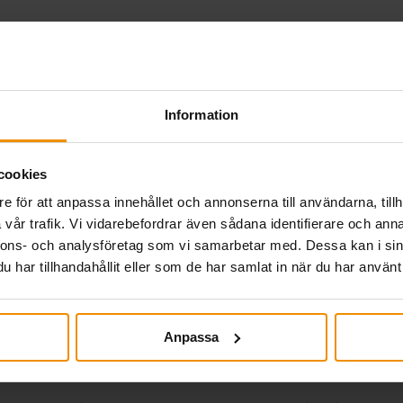
betalning 27 juli.
Information
cookies
eknisk störning i a-kassornas gemensamma system genomf
e för att anpassa innehållet och annonserna till användarna, tillh
betalningen på torsdag sker som vanligt för alla tidrap
vår trafik. Vi vidarebefordrar även sådana identifierare och anna
utbetalning senast 20 juli. Har din tidrapport eller…
nnons- och analysföretag som vi samarbetar med. Dessa kan i sin
har tillhandahållit eller som de har samlat in när du har använt 
Almedalen 2026
Anpassa