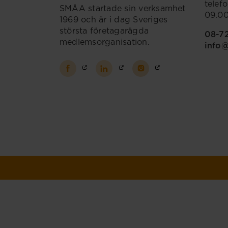
telef
SMÅA startade sin verksamhet
09.00
1969 och är i dag Sveriges
största företagarägda
08-7
medlemsorganisation.
info