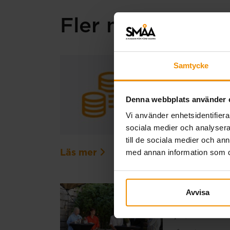
Fler nyheter
Extra ut
Samtycke
20 juli, 2026
Denna webbplats använder 
På grund av en t
Vi använder enhetsidentifierar
Den ordinarie ut
sociala medier och analysera 
registrerats för 
till de sociala medier och a
med annan information som du 
Läs mer
SMÅA i 
Avvisa
03 juli, 2026