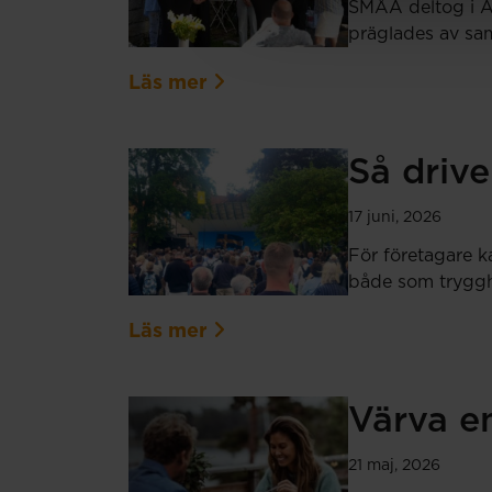
SMÅA deltog i Al
präglades av sam
Läs mer
Så drive
17 juni, 2026
För företagare k
både som tryggh
Läs mer
Värva en
21 maj, 2026