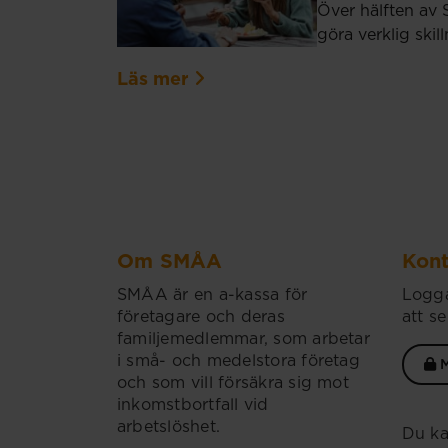
Över hälften av 
göra verklig ski
Läs mer
Om SMÅA
Kont
SMÅA är en a-kassa för
Logga
företagare och deras
att se
familjemedlemmar, som arbetar
i små- och medelstora företag
M
och som vill försäkra sig mot
inkomstbortfall vid
arbetslöshet.
Du ka