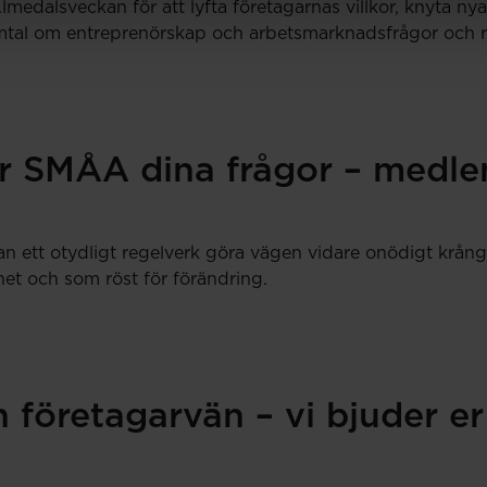
medalsveckan för att lyfta företagarnas villkor, knyta n
tal om entreprenörskap och arbetsmarknadsfrågor och resul
r SMÅA dina frågor – medlem
an ett otydligt regelverk göra vägen vidare onödigt krång
et och som röst för förändring.
 företagarvän – vi bjuder er