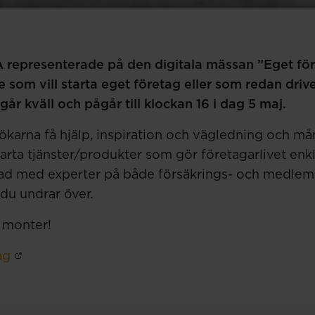
A representerade på den digitala mässan ”Eget fö
 de som vill starta eget företag eller som redan drive
år kväll och pågår till klockan 16 i dag 5 maj.
karna få hjälp, inspiration och vägledning och mån
rta tjänster/produkter som gör företagarlivet en
d med experter på både försäkrings- och medlems
 du undrar över.
 monter!
ag