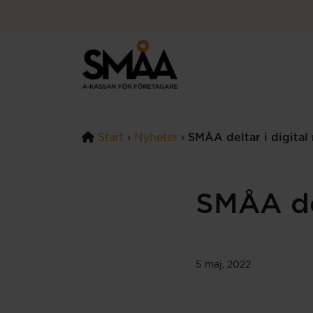
Hoppa till innehåll
Start
›
Nyheter
›
SMÅA deltar i digital
SMÅA del
5 maj, 2022