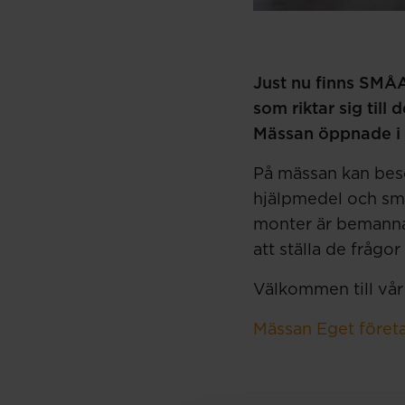
Just nu finns SMÅ
som riktar sig till
Mässan öppnade i g
På mässan kan besö
hjälpmedel och sma
monter är bemanna
att ställa de frågor
Välkommen till vår
Mässan Eget föret