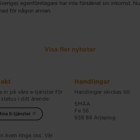
Sveriges egenföretagare har inte försäkrat sin inkomst.
llnad för någon annan.
Visa fler nyheter
akt
Handlingar
 in på våra e-tjänster för
Handlingar skickas till:
 status i ditt ärende:
SMÅA
Fe 56
ina E-tjänster
938 88 Arjeplog
n även ringa oss. Vår