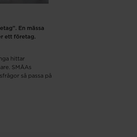
retag”. En mässa
r ett företag.
ga hittar
klare. SMÅAs
frågor så passa på