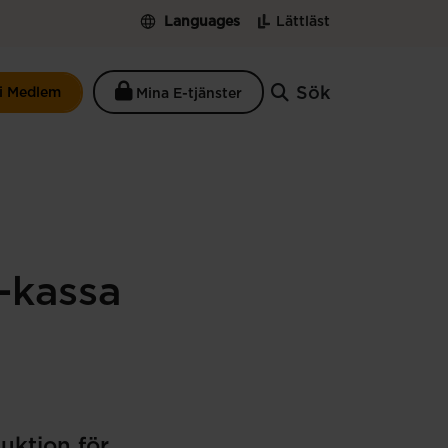
Languages
Lättläst
Sök
li Medlem
Mina E-tjänster
a-kassa
uktion för