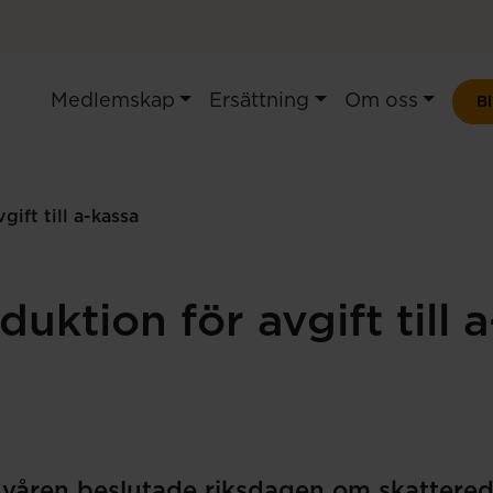
Medlemskap
Ersättning
Om oss
B
gift till a-kassa
duktion för avgift till 
 våren beslutade riksdagen om skattered