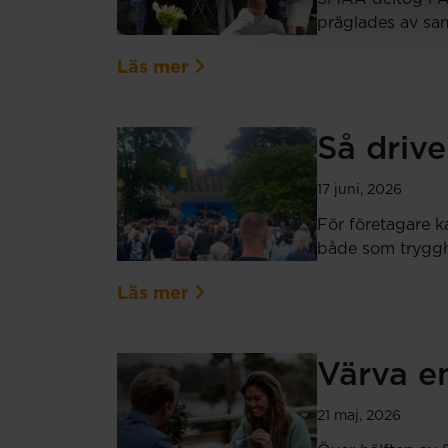
präglades av sam
Läs mer
Så drive
17 juni, 2026
För företagare k
både som tryggh
Läs mer
Värva en
21 maj, 2026