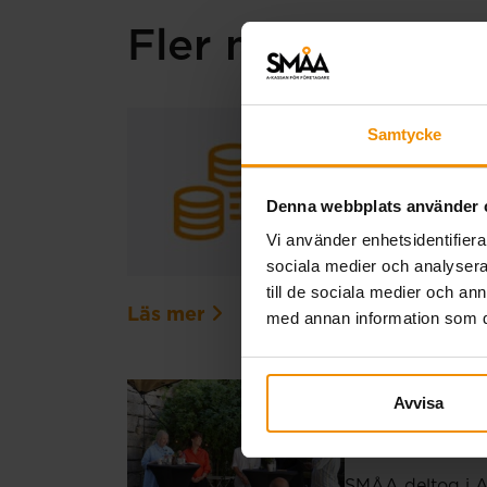
Fler nyheter
Extra ut
Samtycke
20 juli, 2026
Denna webbplats använder 
På grund av en t
Vi använder enhetsidentifierar
Den ordinarie ut
sociala medier och analysera 
registrerats för 
till de sociala medier och a
Läs mer
med annan information som du 
SMÅA i 
Avvisa
03 juli, 2026
SMÅA deltog i Al