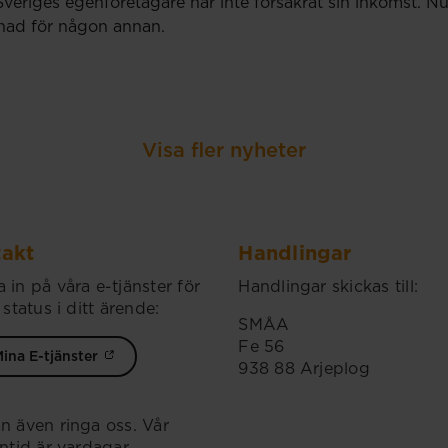
Sveriges egenföretagare har inte försäkrat sin inkomst.
llnad för någon annan.
Visa fler nyheter
akt
Handlingar
 in på våra e-tjänster för
Handlingar skickas till:
 status i ditt ärende:
SMÅA
Fe 56
ina E-tjänster
938 88 Arjeplog
n även ringa oss. Vår
ontid är vardagar