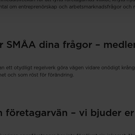
tal om entreprenörskap och arbetsmarknadsfrågor och resul
r SMÅA dina frågor – medlem
an ett otydligt regelverk göra vägen vidare onödigt krång
et och som röst för förändring.
 företagarvän – vi bjuder er