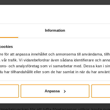
betalning 27 juli.
Information
cookies
eknisk störning i a-kassornas gemensamma system genomf
e för att anpassa innehållet och annonserna till användarna, tillh
betalningen på torsdag sker som vanligt för alla tidrap
vår trafik. Vi vidarebefordrar även sådana identifierare och anna
utbetalning senast 20 juli. Har din tidrapport eller…
nnons- och analysföretag som vi samarbetar med. Dessa kan i sin
har tillhandahållit eller som de har samlat in när du har använt 
Almedalen 2026
Anpassa
medalsveckan för att lyfta företagarnas villkor, knyta n