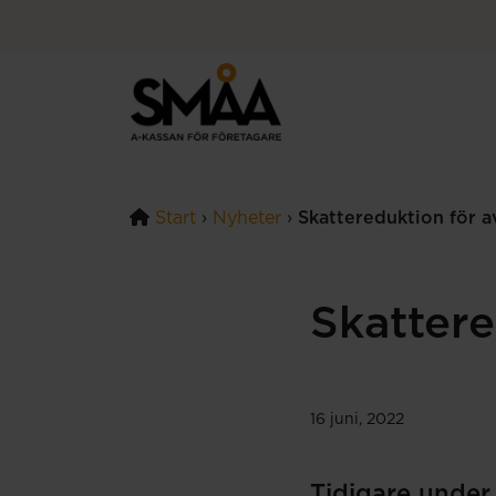
Hoppa till innehåll
Start
›
Nyheter
›
Skattereduktion för av
Skattere
16 juni, 2022
Tidigare under