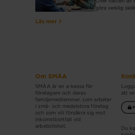
Över hälften av 
göra verklig ski
Läs mer
Om SMÅA
Kont
SMÅA är en a-kassa för
Logga
företagare och deras
att se
familjemedlemmar, som arbetar
i små- och medelstora företag
M
och som vill försäkra sig mot
inkomstbortfall vid
arbetslöshet.
Du ka
telef