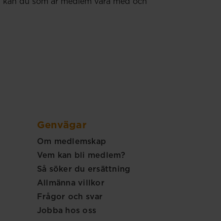
 Nu kan du som är medlem vara med och
Genvägar
Om medlemskap
Vem kan bli medlem?
Så söker du ersättning
Allmänna villkor
Frågor och svar
Jobba hos oss