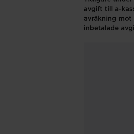
avgift till a-k
avräkning mot
inbetalade avgi