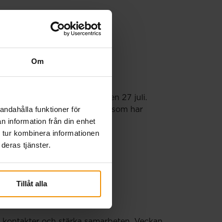
Om
örs en extra utbetalning den 27 juli.
andahålla funktioner för
porter och månadsansökningar som har
n information från din enhet
 tur kombinera informationen
deras tjänster.
Tillåt alla
ya kontakter och stärka samarbeten. Veckan