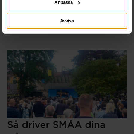
Anpassa
företagarnas villkor, knyta nya kontakter och stärka
samarbeten. Veckan präglades av samtal om
entreprenörskap och arbetsmarknadsfrågor och
Avvisa
resulterade i flera värdefulla relationer.
Läs mer
Så driver SMÅA dina