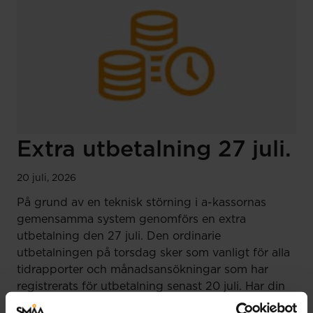
Extra utbetalning 27 juli.
20 juli, 2026
På grund av en teknisk störning i a-kassornas
gemensamma system genomförs en extra
utbetalning den 27 juli. Den ordinarie
utbetalningen på torsdag sker som vanligt för alla
tidrapporter och månadsansökningar som har
registrerats för utbetalning senast 20 juli. Har din
tidrapport eller…