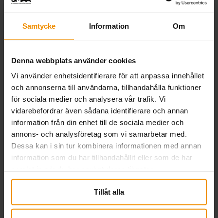
Läs mer
Samtycke
Information
Om
Denna webbplats använder cookies
Vi använder enhetsidentifierare för att anpassa innehållet
och annonserna till användarna, tillhandahålla funktioner
för sociala medier och analysera vår trafik. Vi
vidarebefordrar även sådana identifierare och annan
information från din enhet till de sociala medier och
annons- och analysföretag som vi samarbetar med.
Dessa kan i sin tur kombinera informationen med annan
information som du har tillhandahållit eller som de har
samlat in när du har använt deras tjänster.
SMÅA i Almedalen 2026
Tillåt alla
03 juli, 2026
SMÅA deltog i Almedalsveckan för att lyfta