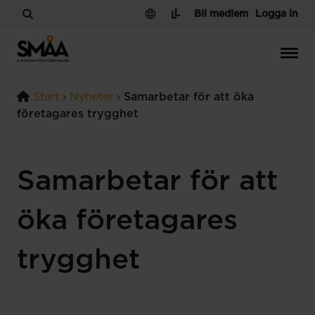
Hoppa till innehåll
Bli medlem
Logga in
Start
›
Nyheter
›
Samarbetar för att öka
företagares trygghet
Samarbetar för att
öka företagares
trygghet