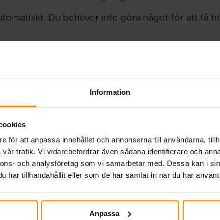
tomatiskt. Du behöver inte göra något för att få h
Information
betalning 27 juli.
cookies
e för att anpassa innehållet och annonserna till användarna, tillh
vår trafik. Vi vidarebefordrar även sådana identifierare och anna
eknisk störning i a-kassornas gemensamma system genomf
nnons- och analysföretag som vi samarbetar med. Dessa kan i sin
betalningen på torsdag sker som vanligt för alla tidrap
har tillhandahållit eller som de har samlat in när du har använt 
utbetalning senast 20 juli. Har din tidrapport eller…
Anpassa