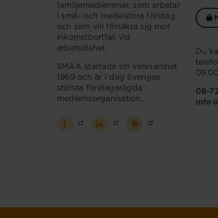
familjemedlemmar, som arbetar
i små- och medelstora företag
M
och som vill försäkra sig mot
inkomstbortfall vid
arbetslöshet.
Du ka
telef
SMÅA startade sin verksamhet
09.00
1969 och är i dag Sveriges
största företagarägda
08-7
medlemsorganisation.
info