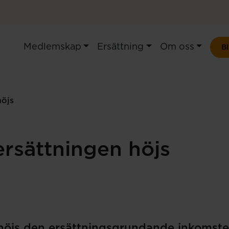
Medlemskap
Ersättning
Om oss
B
höjs
rsättningen höjs
höjs den ersättningsgrundande inkomste