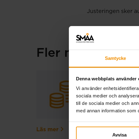
Justeringen sker au
Fler nyheter
Samtycke
Extra ut
Denna webbplats använder 
Vi använder enhetsidentifierar
20 juli, 2026
sociala medier och analysera 
På grund av en t
till de sociala medier och a
Den ordinarie ut
med annan information som du 
registrerats för 
Läs mer
Avvisa