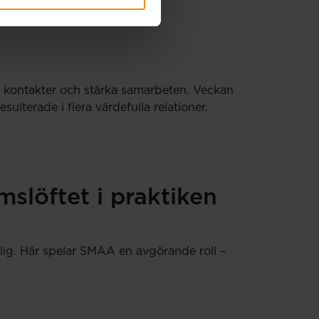
ya kontakter och stärka samarbeten. Veckan
terade i flera värdefulla relationer.
slöftet i praktiken
lig. Här spelar SMÅA en avgörande roll –