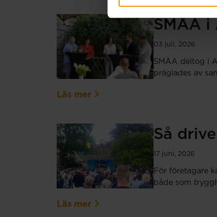
SMÅA i 
03 juli, 2026
SMÅA deltog i Al
präglades av sam
Läs mer
Så drive
17 juni, 2026
För företagare k
både som tryggh
Läs mer