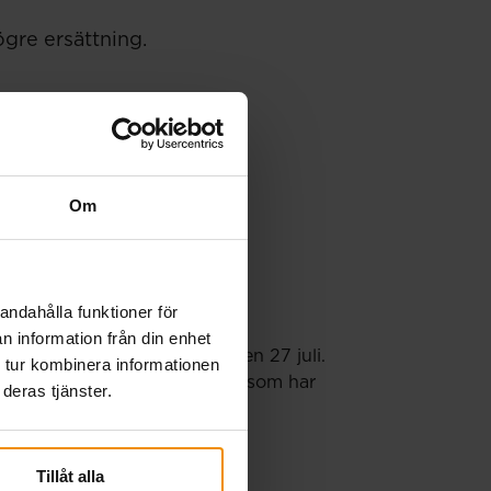
ögre ersättning.
Om
andahålla funktioner för
n information från din enhet
örs en extra utbetalning den 27 juli.
 tur kombinera informationen
porter och månadsansökningar som har
deras tjänster.
Tillåt alla