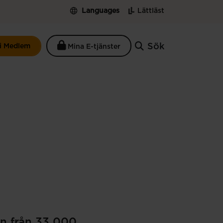
Languages
Lättläst
Sök
li Medlem
Mina E-tjänster
n från 33 000