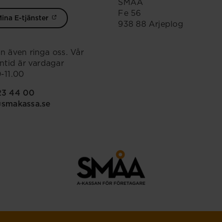
SMÅA
Fe 56
ina E-tjänster
938 88 Arjeplog
n även ringa oss. Vår
ontid är vardagar
-11.00
23 44 00
@smakassa.se