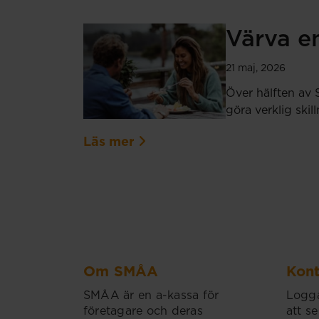
Värva en
21 maj, 2026
Över hälften av 
göra verklig ski
Läs mer
Om SMÅA
Kont
SMÅA är en a-kassa för
Logga
företagare och deras
att se