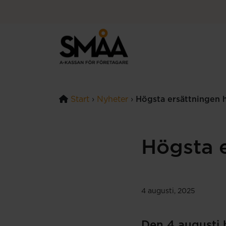
Hoppa till innehåll
Start
›
Nyheter
›
Högsta ersättningen 
Högsta e
4 augusti, 2025
Den 4 augusti 