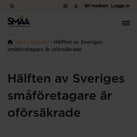
Hoppa till innehåll
Bli medlem
Logga in
Start
›
Nyheter
›
Hälften av Sveriges
småföretagare är oförsäkrade
Hälften av Sveriges
småföretagare är
oförsäkrade