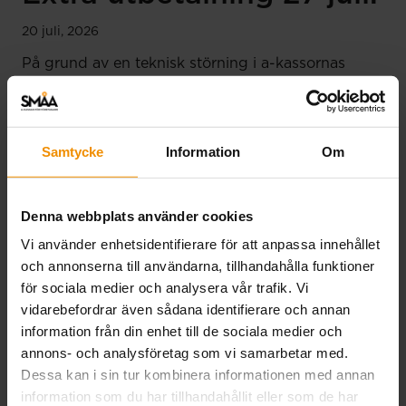
20 juli, 2026
På grund av en teknisk störning i a-kassornas
gemensamma system genomförs en extra
utbetalning den 27 juli. Den ordinarie
utbetalningen på torsdag sker som vanligt för alla
Samtycke
Information
Om
tidrapporter och månadsansökningar som har
registrerats för utbetalning senast 20 juli. Har din
tidrapport eller…
Denna webbplats använder cookies
Läs mer
Vi använder enhetsidentifierare för att anpassa innehållet
och annonserna till användarna, tillhandahålla funktioner
för sociala medier och analysera vår trafik. Vi
vidarebefordrar även sådana identifierare och annan
information från din enhet till de sociala medier och
annons- och analysföretag som vi samarbetar med.
Dessa kan i sin tur kombinera informationen med annan
information som du har tillhandahållit eller som de har