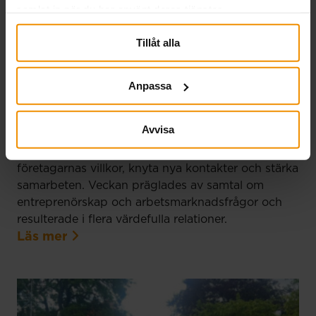
samlat in när du har använt deras tjänster.
Tillåt alla
Anpassa
SMÅA i Almedalen 2026
03 juli, 2026
Avvisa
SMÅA deltog i Almedalsveckan för att lyfta
företagarnas villkor, knyta nya kontakter och stärka
samarbeten. Veckan präglades av samtal om
entreprenörskap och arbetsmarknadsfrågor och
resulterade i flera värdefulla relationer.
Läs mer