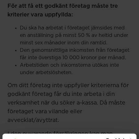
För att få ett godkänt företag måste tre
kriterier vara uppfyllda:
Du ska ha arbetat i företaget jämsides med
en anställning på minst 50 % av heltid under
minst sex månader inom din ramtid.
Den genomsnittliga inkomsten från företaget
får inte överstiga 10 000 kronor per månad.
Arbetstiden och inkomsterna utökas inte
under arbetslösheten.
Om ditt företag inte uppfyller kriterierna för
godkänt företag får du inte arbeta i din
verksamhet när du söker a-kassa. Då måste
företaget vara vilande eller
avvecklat/avyttrat.
I den nuvarande försäkringen kan man