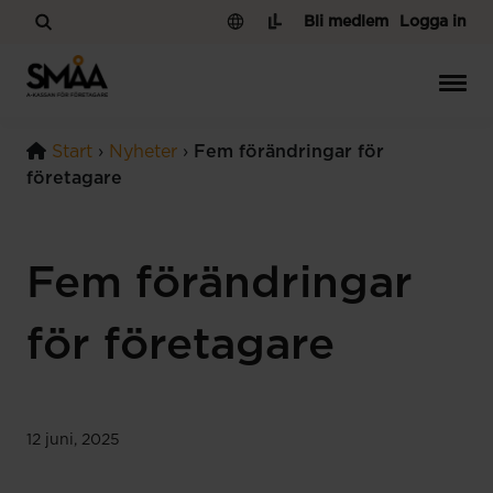
Hoppa till innehåll
Bli medlem
Logga in
Start
›
Nyheter
›
Fem förändringar för
företagare
Fem förändringar
för företagare
12 juni, 2025