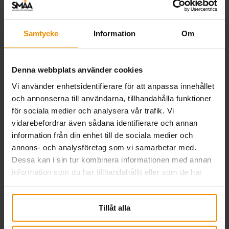
fortsätta arbeta i sitt företag om det kan bli
en godkänd bisyssla, eller ett godkänt
Samtycke
Information
Om
deltidsföretag enligt 17/10-regeln. De
reglerna upphör den 1 oktober 2025.
Denna webbplats använder cookies
5. Inte längre möjligt att
Vi använder enhetsidentifierare för att anpassa innehållet
få ersättning utan
och annonserna till användarna, tillhandahålla funktioner
inkomst
för sociala medier och analysera vår trafik. Vi
vidarebefordrar även sådana identifierare och annan
SMÅA har tidigare skrivit om att det blir
information från din enhet till de sociala medier och
annons- och analysföretag som vi samarbetar med.
extra viktigt att ta ut lön när den nya
Dessa kan i sin tur kombinera informationen med annan
försäkringen träder i kraft. Eftersom
information som du har tillhandahållit eller som de har
arbetsvillkoret ersätts av ett inkomstvillkor
samlat in när du har använt deras tjänster.
och ersättningen helt baseras på inkomster.
Tillåt alla
Söker du a-kassa i dag kan du ha rätt till det
lägsta ersättningsbeloppet på 510 kronor per