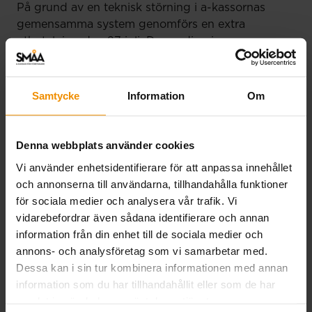
På grund av en teknisk störning i a-kassornas
gemensamma system genomförs en extra
utbetalning den 27 juli. Den ordinarie
utbetalningen på torsdag sker som vanligt för alla
tidrapporter och månadsansökningar som har
registrerats för utbetalning senast 20 juli. Har din
Samtycke
Information
Om
tidrapport eller…
Läs mer
Denna webbplats använder cookies
Vi använder enhetsidentifierare för att anpassa innehållet
och annonserna till användarna, tillhandahålla funktioner
för sociala medier och analysera vår trafik. Vi
vidarebefordrar även sådana identifierare och annan
information från din enhet till de sociala medier och
annons- och analysföretag som vi samarbetar med.
Dessa kan i sin tur kombinera informationen med annan
information som du har tillhandahållit eller som de har
samlat in när du har använt deras tjänster.