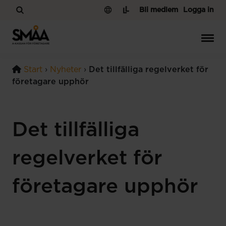
Hoppa till innehåll
Bli medlem
Logga in
Start
›
Nyheter
›
Det tillfälliga regelverket för
företagare upphör
Det tillfälliga
regelverket för
företagare upphör