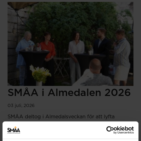
SMÅA i Almedalen 2026
03 juli, 2026
SMÅA deltog i Almedalsveckan för att lyfta
företagarnas villkor, knyta nya kontakter och stärka
samarbeten. Veckan präglades av samtal om
entreprenörskap och arbetsmarknadsfrågor och