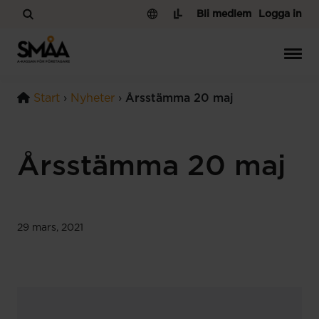
Hoppa till innehåll
Bli medlem
Logga in
Start
›
Nyheter
›
Årsstämma 20 maj
Årsstämma 20 maj
29 mars, 2021