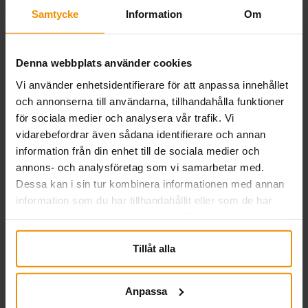
resulterade i flera värdefulla relationer.
Samtycke
Information
Om
Läs mer
Denna webbplats använder cookies
Vi använder enhetsidentifierare för att anpassa innehållet
och annonserna till användarna, tillhandahålla funktioner
för sociala medier och analysera vår trafik. Vi
vidarebefordrar även sådana identifierare och annan
information från din enhet till de sociala medier och
annons- och analysföretag som vi samarbetar med.
Dessa kan i sin tur kombinera informationen med annan
information som du har tillhandahållit eller som de har
samlat in när du har använt deras tjänster.
Så driver SMÅA dina
Tillåt alla
frågor – medlemslöftet i
Anpassa
praktiken