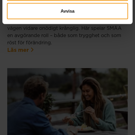
Avvisa
17 juni, 2026
För företagare kan ett otydligt regelverk göra
vägen vidare onödigt krånglig. Här spelar SMÅA
en avgörande roll – både som trygghet och som
röst för förändring.
Läs mer