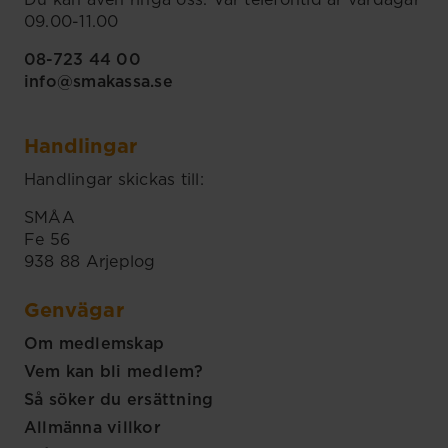
Du kan även ringa oss. Vår telefontid är vardagar
09.00-11.00
08-723 44 00
info@smakassa.se
Handlingar
Handlingar skickas till:
SMÅA
Fe 56
938 88 Arjeplog
Genvägar
Om medlemskap
Vem kan bli medlem?
Så söker du ersättning
Allmänna villkor