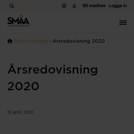
Hoppa till innehåll
Bli medlem
Logga in
Start
›
Nyheter
›
Årsredovisning 2020
Årsredovisning
2020
15 april, 2021