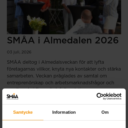
SMÅA i Almedalen 2026
03 juli, 2026
SMÅA deltog i Almedalsveckan för att lyfta
företagarnas villkor, knyta nya kontakter och stärka
samarbeten. Veckan präglades av samtal om
entreprenörskap och arbetsmarknadsfrågor och
resulterade i flera värdefulla relationer.
Läs mer
Samtycke
Information
Om