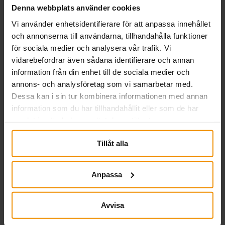
Denna webbplats använder cookies
Vi använder enhetsidentifierare för att anpassa innehållet
och annonserna till användarna, tillhandahålla funktioner
för sociala medier och analysera vår trafik. Vi
vidarebefordrar även sådana identifierare och annan
information från din enhet till de sociala medier och
annons- och analysföretag som vi samarbetar med.
Dessa kan i sin tur kombinera informationen med annan
Så driver SMÅA dina
information som du har tillhandahållit eller som de har
frågor – medlemslöftet i
samlat in när du har använt deras tjänster.
praktiken
Tillåt alla
17 juni, 2026
Anpassa
För företagare kan ett otydligt regelverk göra
vägen vidare onödigt krånglig. Här spelar SMÅA
Avvisa
en avgörande roll – både som trygghet och som
röst för förändring.