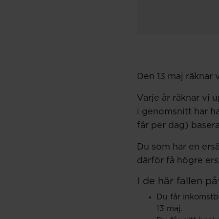
Den 13 maj räknar 
Varje år räknar vi 
i genomsnitt har h
får per dag) baser
Du som har en ersä
därför få högre er
I de här fallen p
Du får inkomstb
13 maj.