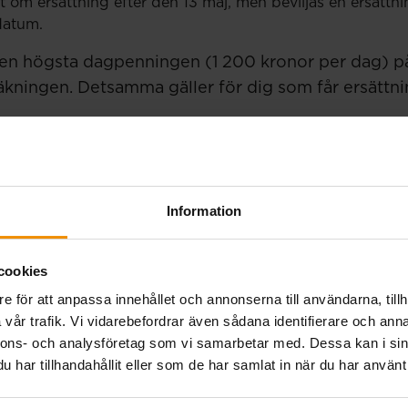
ut om ersättning efter den 13 maj, men beviljas en ersättn
 datum.
en högsta dagpenningen (1 200 kronor per dag) på
äkningen. Detsamma gäller för dig som får ersättni
.
Information
cookies
e för att anpassa innehållet och annonserna till användarna, tillh
betalning 27 juli.
vår trafik. Vi vidarebefordrar även sådana identifierare och anna
nnons- och analysföretag som vi samarbetar med. Dessa kan i sin
har tillhandahållit eller som de har samlat in när du har använt 
eknisk störning i a-kassornas gemensamma system genomf
betalningen på torsdag sker som vanligt för alla tidrap