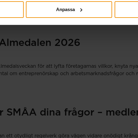
utbetalning senast 20 juli. Har din tidrapport eller…
Anpassa
Almedalen 2026
medalsveckan för att lyfta företagarnas villkor, knyta n
tal om entreprenörskap och arbetsmarknadsfrågor och resul
r SMÅA dina frågor – medlem
an ett otydligt regelverk göra vägen vidare onödigt krång