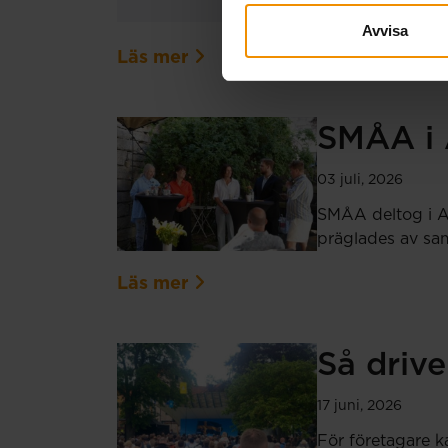
registrerats för 
Avvisa
Läs mer
SMÅA i 
03 juli, 2026
SMÅA deltog i Al
präglades av sam
Läs mer
Så drive
17 juni, 2026
För företagare k