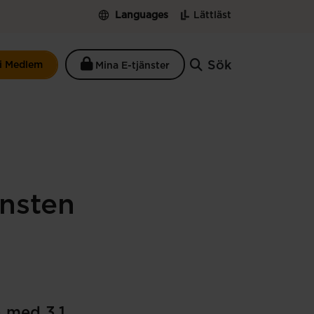
Languages
Lättläst
Sök
li Medlem
Mina E-tjänster
änsten
 med 3,1