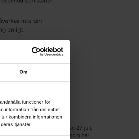
ingsperiod som startar
verkas inte din
ng enligt
Om
andahålla funktioner för
n information från din enhet
 tur kombinera informationen
deras tjänster.
örs en extra utbetalning den 27 juli.
porter och månadsansökningar som har