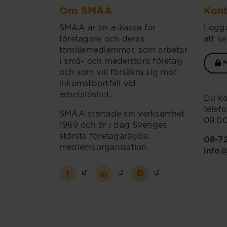
Om SMÅA
Kont
SMÅA är en a-kassa för
Logga
företagare och deras
att se
familjemedlemmar, som arbetar
i små- och medelstora företag
M
och som vill försäkra sig mot
inkomstbortfall vid
arbetslöshet.
Du ka
telef
SMÅA startade sin verksamhet
09.00
1969 och är i dag Sveriges
största företagarägda
08-7
medlemsorganisation.
info