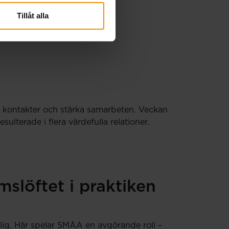
Tillåt alla
ya kontakter och stärka samarbeten. Veckan
terade i flera värdefulla relationer.
slöftet i praktiken
lig. Här spelar SMÅA en avgörande roll –