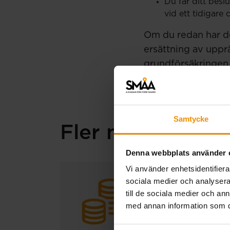
Du får ditt besl
vid ett tidigare
Om du redan har d
ersättning av uppr
grundförsäkringen
Samtycke
Fler nyheter
Denna webbplats använder 
Vi använder enhetsidentifierar
Extra ut
sociala medier och analysera 
till de sociala medier och a
20 juli, 2026
med annan information som du 
På grund av en t
Den ordinarie ut