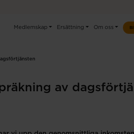
Medlemskap
Ersättning
Om oss
B
agsförtjänsten
präkning av dagsförtj
nar vi upp den genomsnittliga inkomsten