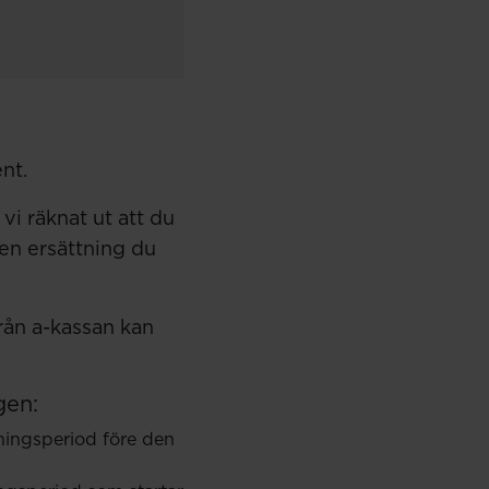
nt.
vi räknat ut att du
en ersättning du
rån a-kassan kan
gen:
ningsperiod före den