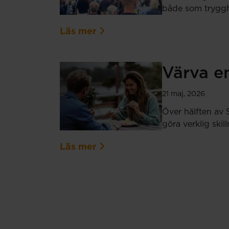
både som tryggh
Läs mer
Värva en
21 maj, 2026
Över hälften av 
göra verklig ski
Läs mer