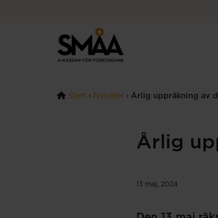
Hoppa till innehåll
Start
›
Nyheter
›
Årlig uppräkning av d
Årlig up
13 maj, 2024
Den 13 maj räk