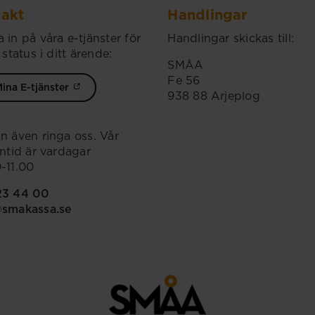
akt
Handlingar
 in på våra e-tjänster för
Handlingar skickas till:
 status i ditt ärende:
SMÅA
Fe 56
ina E-tjänster
938 88 Arjeplog
n även ringa oss. Vår
ontid är vardagar
-11.00
23 44 00
@smakassa.se