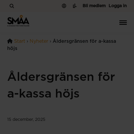
Hoppa till innehåll
Bli medlem
Logga in
Start
›
Nyheter
›
Åldersgränsen för a-kassa
höjs
Åldersgränsen för
a-kassa höjs
15 december, 2025