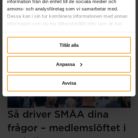
information från din enhet till de sociala medier och
entreprenörskap och arbetsmarknadsfrågor och
annons- och analysföretag som vi samarbetar med.
resulterade i flera värdefulla relationer.
Dessa kan i sin tur kombinera informationen med annan
Läs mer
information som du har tillhandahållit eller som de har
samlat in när du har använt deras tjänster.
Tillåt alla
Anpassa
Avvisa
Så driver SMÅA dina
frågor – medlemslöftet i