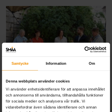
Samtycke
Information
Om
SMÅA i Almedalen 2026
Denna webbplats använder cookies
03 juli, 2026
Vi använder enhetsidentifierare för att anpassa innehållet
och annonserna till användarna, tillhandahålla funktioner
SMÅA deltog i Almedalsveckan för att lyfta
för sociala medier och analysera vår trafik. Vi
företagarnas villkor, knyta nya kontakter och stärka
vidarebefordrar även sådana identifierare och annan
samarbeten. Veckan präglades av samtal om