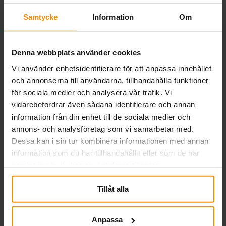
Samtycke
Information
Om
Denna webbplats använder cookies
Vi använder enhetsidentifierare för att anpassa innehållet
och annonserna till användarna, tillhandahålla funktioner
för sociala medier och analysera vår trafik. Vi
vidarebefordrar även sådana identifierare och annan
information från din enhet till de sociala medier och
annons- och analysföretag som vi samarbetar med.
21 oktober, 2021
Dessa kan i sin tur kombinera informationen med annan
information som du har tillhandahållit eller som de har
Bagaren
samlat in när du har använt deras tjänster.
I början när jag drev företaget och det gick
Tillåt alla
knackigt kunde jag låta bli att ta ut lön och
i stället leva på frugan. I dag gör det ingen
Anpassa
skillnad om jag tar ut en lön eller om jag