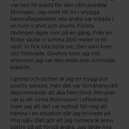
var helt fel klädd för den oförutsedda
tävlingen. Jag reste till ön i snygga
kamouflagekläder, alla andra var klädda i
en tunn t-shirt och shorts. Första
tävlingen ägde rum på en gång. Från en
flotte skulle vi simma 200 meter in till
land. Vi fick inte byta om. Den som kom
sist förlorade. Givetvis kom jag sist,
eftersom jag var den enda som simmade
klädsim…
I grund och botten är jag en trygg och
positiv person, men det var förvånansvärt
deprimerande att åka hem först. Min plan
var ju att vinna Robinsson! I efterhand
inser jag att det var nyttigt för mig att
hamna i en situation där jag tvivlade på
mig själv. Det gör att jag numera är ännu
bättre på att förstå andra. Jag lärde mig