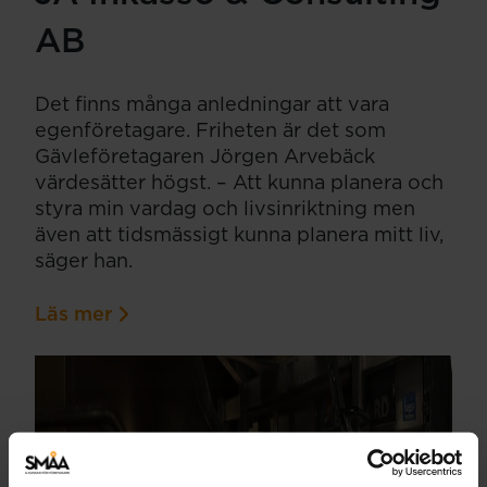
AB
Det finns många anledningar att vara
egenföretagare. Friheten är det som
Gävleföretagaren Jörgen Arvebäck
värdesätter högst. – Att kunna planera och
styra min vardag och livsinriktning men
även att tidsmässigt kunna planera mitt liv,
säger han.
Läs mer